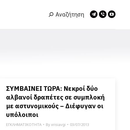
Αναζήτηση
Search:
Telegram
Viber
YouTub
page
page
page
opens
opens
opens
in
in
in
new
new
new
window
window
window
ΣΥΜΒΑΙΝΕΙ ΤΩΡΑ: Νεκροί δύο
αλβανοί δραπέτες σε συμπλοκή
με αστυνομικούς – Διέφυγαν οι
υπόλοιποι
ΕΓΚΛΗΜΑΤΙΚΟΤΗΤΑ
By
xrisiavgi
03/07/2013