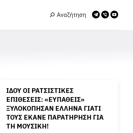
Αναζήτηση
Search:
Telegram
Viber
YouTub
page
page
page
opens
opens
opens
in
in
in
new
new
new
window
window
window
ΙΔΟΥ ΟΙ ΡΑΤΣΙΣΤΙΚΕΣ
ΕΠΙΘΕΣΕΙΣ: «ΕΥΠΑΘΕΙΣ»
ΞΥΛΟΚΟΠΗΣΑΝ ΕΛΛΗΝΑ ΓΙΑΤΙ
ΤΟΥΣ ΕΚΑΝΕ ΠΑΡΑΤΗΡΗΣΗ ΓΙΑ
ΤΗ ΜΟΥΣΙΚΗ!