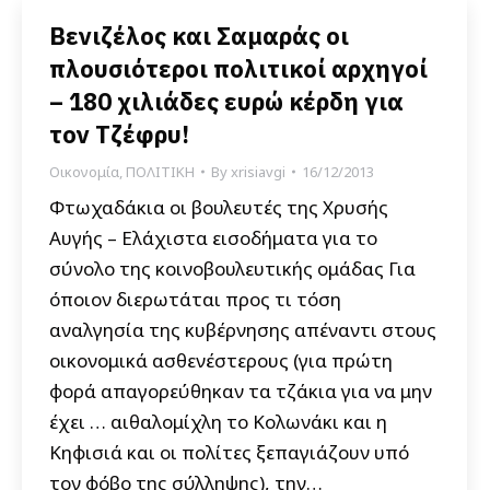
Βενιζέλος και Σαμαράς οι
πλουσιότεροι πολιτικοί αρχηγοί
– 180 χιλιάδες ευρώ κέρδη για
τον Τζέφρυ!
Οικονομία
,
ΠΟΛΙΤΙΚΗ
By
xrisiavgi
16/12/2013
Φτωχαδάκια οι βουλευτές της Χρυσής
Αυγής – Ελάχιστα εισοδήματα για το
σύνολο της κοινοβουλευτικής ομάδας Για
όποιον διερωτάται προς τι τόση
αναλγησία της κυβέρνησης απέναντι στους
οικονομικά ασθενέστερους (για πρώτη
φορά απαγορεύθηκαν τα τζάκια για να μην
έχει … αιθαλομίχλη το Κολωνάκι και η
Κηφισιά και οι πολίτες ξεπαγιάζουν υπό
τον φόβο της σύλληψης), την…