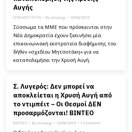
Αυγής
ΕΠΙΚΑΙΡΟΤΗΤΑ
By
xrisiavgi
19/06/2019
Σύσσωμα τα ΜΜΕ που πρόσκεινται στην
Νέα Δημοκρατία έχουν ξεκινήσει μία
επικοινωνιακή εκστρατεία διαφήμισης του
δήθεν «σχεδίου Μητσοτάκη» για να
καταπολεμήσει την Χρυσή Αυγή.
Σ. Λυγερός: Δεν μπορεί να
αποκλείεται η Χρυσή Αυγή από
το ντιμπέιτ – Οι Θεσμοί ΔΕΝ
προσαρμόζονται! ΒΙΝΤΕΟ
ΒΙΝΤΕΟ
By
xrisiavgi
19/06/2019
1 Comment