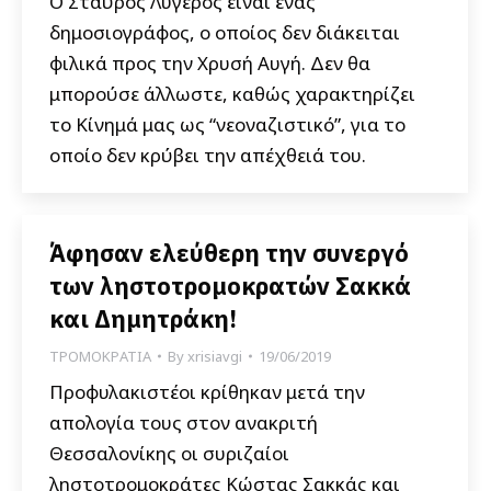
Ο Σταύρος Λυγερός είναι ένας
δημοσιογράφος, ο οποίος δεν διάκειται
φιλικά προς την Χρυσή Αυγή. Δεν θα
μπορούσε άλλωστε, καθώς χαρακτηρίζει
το Κίνημά μας ως “νεοναζιστικό”, για το
οποίο δεν κρύβει την απέχθειά του.
Άφησαν ελεύθερη την συνεργό
των ληστοτρομοκρατών Σακκά
και Δημητράκη!
ΤΡΟΜΟΚΡΑΤΙΑ
By
xrisiavgi
19/06/2019
Προφυλακιστέοι κρίθηκαν μετά την
απολογία τους στον ανακριτή
Θεσσαλονίκης οι συριζαίοι
ληστοτρομοκράτες Κώστας Σακκάς και