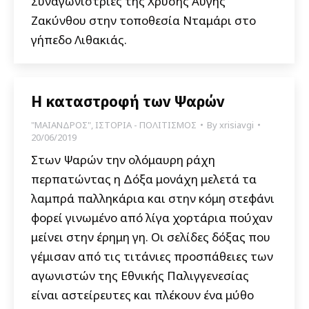
Συναγωνίστριες της Χρυσής Αυγής
Ζακύνθου στην τοποθεσία Νταμάρι στο
γήπεδο Λιθακιάς.
Η καταστροφή των Ψαρών
"ΜΑΙΑΝΔΡΟΣ"
,
ΙΣΤΟΡΙΑ - ΠΟΛΙΤΙΣΜΟΣ
By
xrisiavgi
20/06/2019
Στων Ψαρών την ολόμαυρη ράχη
περπατώντας η Δόξα μονάχη μελετά τα
λαμπρά παλληκάρια και στην κόμη στεφάνι
φορεί γινωμένο από λίγα χορτάρια πούχαν
μείνει στην έρημη γη. Οι σελίδες δόξας που
γέμισαν από τις τιτάνιες προσπάθειες των
αγωνιστών της Εθνικής Παλιγγενεσίας
είναι αστείρευτες και πλέκουν ένα μύθο