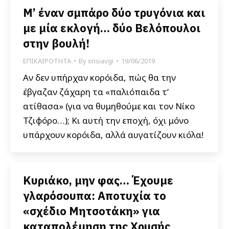
Μ’ έναν σμπάρο δύο τρυγόνια και
με μία εκλογή… δύο Βελόπουλοι
στην βουλή!
ΕΠΙΚΑΙΡΟΤΗΤΑ
By
xrisiavgi
19/06/2019
Αν δεν υπήρχαν κορόιδα, πώς θα την
έβγαζαν ζάχαρη τα «παλιόπαιδα τ’
ατίθασα» (για να θυμηθούμε και τον Νίκο
Τζιφόρο…); Κι αυτή την εποχή, όχι μόνο
υπάρχουν κορόιδα, αλλά αυγατίζουν κιόλα!
Κυριάκο, μην φας… Έχουμε
γλαρόσουπα: Αποτυχία το
«σχέδιο Μητσοτάκη» για
καταπολέμηση της Χρυσής