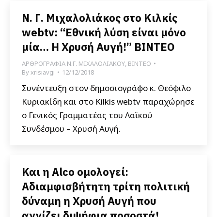
Ν. Γ. Μιχαλολιάκος στο Κιλκίς
webtv: “Εθνική λύση είναι μόνο
μία… Η Χρυσή Αυγή!” ΒΙΝΤΕΟ
ΑΡΘΡΟΓΡΑΦΙΑ Ν.Γ. ΜΙΧΑΛΟΛΙΑΚΟΥ
,
ΒΙΝΤΕΟ
By
xrisiavgi
12/12/2018
Συνέντευξη στον δημοσιογράφο κ. Θεόφιλο
Κυριακίδη και στο Kilkis webtv παραχώρησε
ο Γενικός Γραμματέας του Λαϊκού
Συνδέσμου – Χρυσή Αυγή.
Και η Alco ομολογεί:
Αδιαμφισβήτητη τρίτη πολιτική
δύναμη η Χρυσή Αυγή που
αγγίζει διψήφια ποσοστά!