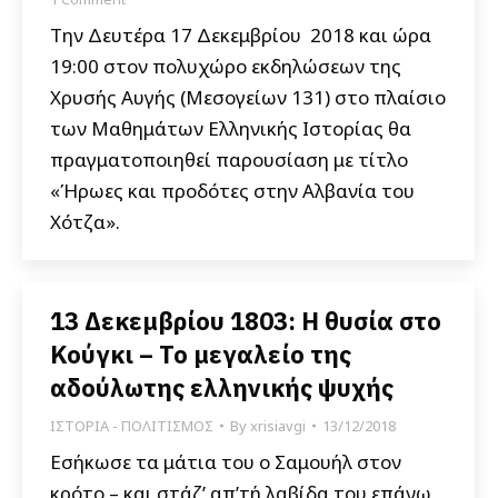
Την Δευτέρα 17 Δεκεμβρίου 2018 και ώρα
19:00 στον πολυχώρο εκδηλώσεων της
Χρυσής Αυγής (Μεσογείων 131) στο πλαίσιο
των Μαθημάτων Ελληνικής Ιστορίας θα
πραγματοποιηθεί παρουσίαση με τίτλο
«Ήρωες και προδότες στην Αλβανία του
Χότζα».
13 Δεκεμβρίου 1803: Η θυσία στο
Κούγκι – Το μεγαλείο της
αδούλωτης ελληνικής ψυχής
ΙΣΤΟΡΙΑ - ΠΟΛΙΤΙΣΜΟΣ
By
xrisiavgi
13/12/2018
Εσήκωσε τα μάτια του ο Σαμουήλ στον
κρότο – και στάζ’ απ’τή λαβίδα του επάνω