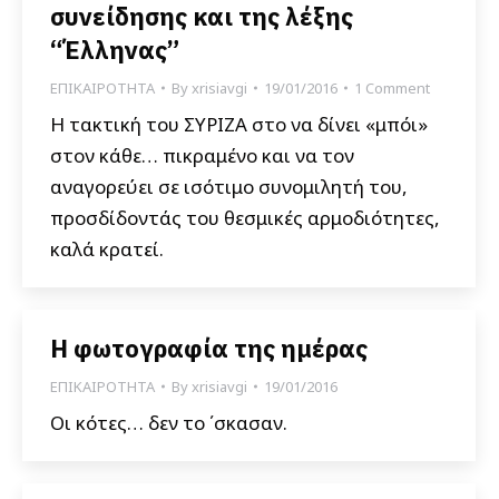
συνείδησης και της λέξης
“Έλληνας”
ΕΠΙΚΑΙΡΟΤΗΤΑ
By
xrisiavgi
19/01/2016
1 Comment
Η τακτική του ΣΥΡΙΖΑ στο να δίνει «μπόι»
στον κάθε… πικραμένο και να τον
αναγορεύει σε ισότιμο συνομιλητή του,
προσδίδοντάς του θεσμικές αρμοδιότητες,
καλά κρατεί.
Η φωτογραφία της ημέρας
ΕΠΙΚΑΙΡΟΤΗΤΑ
By
xrisiavgi
19/01/2016
Οι κότες… δεν το ΄σκασαν.