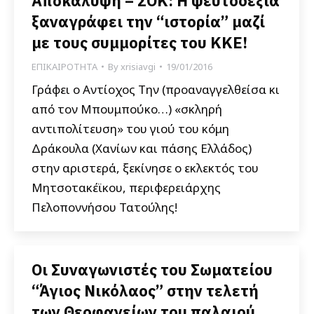
Αποκάλυψη – ΣΟΚ: Η ψευτοδεξιά
ξαναγράφει την “ιστορία” μαζί
με τους συμμορίτες του ΚΚΕ!
ΕΠΙΚΑΙΡΟΤΗΤΑ
By
xrisiavgi
19/01/2016
Γράφει ο Αντίοχος Την (προαναγγελθείσα κι
από τον Μπουμπούκο…) «σκληρή
αντιπολίτευση» του γιού του κόμη
Δράκουλα (Χανίων και πάσης Ελλάδος)
στην αριστερά, ξεκίνησε ο εκλεκτός του
Μητσοτακέϊκου, περιφερειάρχης
Πελοποννήσου Τατούλης!
Οι Συναγωνιστές του Σωματείου
“Άγιος Νικόλαος” στην τελετή
των Θεοφανείων του παλαιού