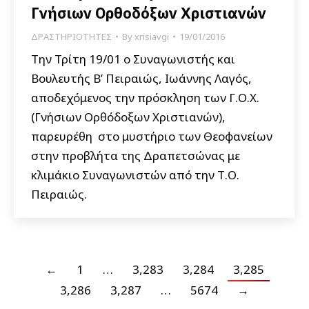
Γνήσιων Ορθοδόξων Χριστιανών
ΔΡΑΣΤΗΡΙΟΤΗΤΕΣ
By
xrisiavgi
19/01/2016
Την Τρίτη 19/01 ο Συναγωνιστής και
Βουλευτής Β’ Πειραιώς, Ιωάννης Λαγός,
αποδεχόμενος την πρόσκληση των Γ.Ο.Χ.
(Γνήσιων Ορθόδοξων Χριστιανών),
παρευρέθη στο μυστήριο των Θεοφανείων
στην προβλήτα της Δραπετσώνας με
κλιμάκιο Συναγωνιστών από την Τ.Ο.
Πειραιώς.
←
1
…
3,283
3,284
3,285
3,286
3,287
…
5674
→