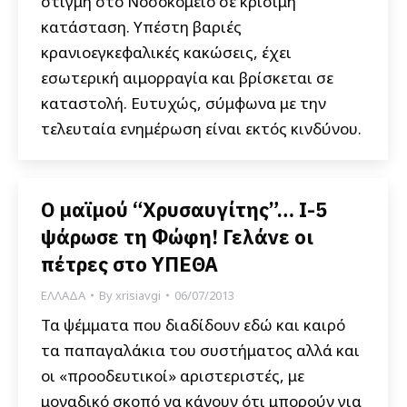
στιγμή στο Νοσοκομείο σε κρίσιμη
κατάσταση. Υπέστη βαριές
κρανιοεγκεφαλικές κακώσεις, έχει
εσωτερική αιμορραγία και βρίσκεται σε
καταστολή. Ευτυχώς, σύμφωνα με την
τελευταία ενημέρωση είναι εκτός κινδύνου.
Ο μαϊμού “Χρυσαυγίτης”… Ι-5
ψάρωσε τη Φώφη! Γελάνε οι
πέτρες στο ΥΠΕΘΑ
ΕΛΛΑΔΑ
By
xrisiavgi
06/07/2013
Τα ψέμματα που διαδίδουν εδώ και καιρό
τα παπαγαλάκια του συστήματος αλλά και
οι «προοδευτικοί» αριστεριστές, με
μοναδικό σκοπό να κάνουν ότι μπορούν για