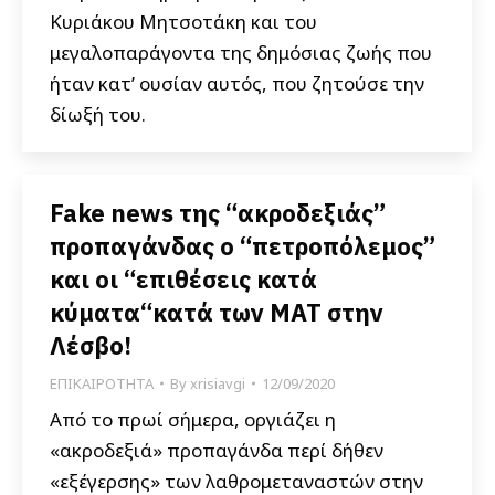
Κυριάκου Μητσοτάκη και του
μεγαλοπαράγοντα της δημόσιας ζωής που
ήταν κατ’ ουσίαν αυτός, που ζητούσε την
δίωξή του.
Fake news της “ακροδεξιάς”
προπαγάνδας ο “πετροπόλεμος”
και οι “επιθέσεις κατά
κύματα“κατά των ΜΑΤ στην
Λέσβο!
ΕΠΙΚΑΙΡΟΤΗΤΑ
By
xrisiavgi
12/09/2020
Από το πρωί σήμερα, οργιάζει η
«ακροδεξιά» προπαγάνδα περί δήθεν
«εξέγερσης» των λαθρομεταναστών στην