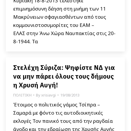
Κυριακή 18-8-2013 τελέστηκε
επιμνημόσυνη δέηση στη μνήμη των 11
Μακρύνειων σφαγιασθέντων από τους
κομμουνιστοσυμορίτες του ΕΑΜ –
ΕΛΑΣ στην Άνω Χώρα Ναυπακτίας στις 20-
8-1944. Τα
Στελέχη Σύριζα: Ψηφίστε ΝΔ για
να μην πάρει όλους τους δήμους
η Χρυσή Αυγή!
ΠΟΛΙΤΙΚΗ
By
xrisiavgi
19/08/2013
Έτοιμος ο πολιτικός γάμος Τσίπρα –
Σαμαρά με φόντο τις αυτοδιοικητικές
εκλογές Τον πανικό τους από την ραγδαία
άνοδο και την εδραίωση της Χρυσής Αυγής