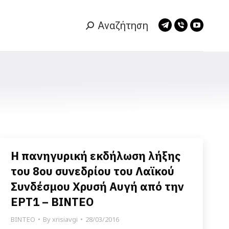
Αναζήτηση
Search:
Telegram
Viber
YouTub
page
page
page
opens
opens
opens
in
in
in
new
new
new
window
window
window
Η πανηγυρική εκδήλωση λήξης
του 8ου συνεδρίου του Λαϊκού
Συνδέσμου Χρυσή Αυγή από την
ΕΡΤ1 – ΒΙΝΤΕΟ
ΒΙΝΤΕΟ
By
xrisiavgi
28/03/2016