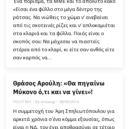
Ένα πόρισμα, τα ΜΜΕ και το απόλυτο κακό
«Είσαι ένα φύλλο στο μέγα δέντρο της
ράτσας. Να νιώθεις το χώμα ν’ ανεβαίνει
από τις σκοτεινές ρίζες και ν’ απλοκαμιέται
στα κλαριά και τα φύλλα. Ποιός είναι ο
σκοπός σου; Να μάχεσαι να πιαστείς
στέρεα από το κλαρί, κι είτε σαν ανθός είτε
σαν καρπός να…
Θράσος Αρούλη: «Θα πηγαίνω
Μύκονο ό,τι και να γίνει»!
ΠΟΛΙΤΙΚΗ
By
xrisiavgi
08/03/2014
Η συμμετοχή του Άρη Σπηλιωτόπουλου για
αρκετά χρόνια σ΄ένα κόμμα εξουσίας, όπως
είναι η ΝΔ, τον έχει αποθρασύνει σε τέτοιο