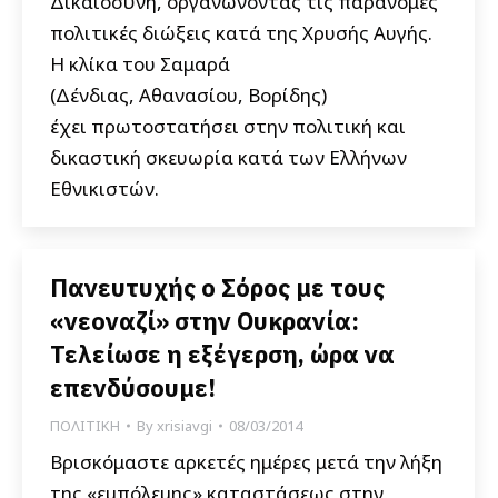
Δικαιοσύνη, οργανώνοντας τις παράνομες
πολιτικές διώξεις κατά της Χρυσής Αυγής.
Η κλίκα του Σαμαρά
(Δένδιας, Αθανασίου, Βορίδης)
έχει πρωτοστατήσει στην πολιτική και
δικαστική σκευωρία κατά των Ελλήνων
Εθνικιστών.
Πανευτυχής ο Σόρος με τους
«νεοναζί» στην Ουκρανία:
Τελείωσε η εξέγερση, ώρα να
επενδύσουμε!
ΠΟΛΙΤΙΚΗ
By
xrisiavgi
08/03/2014
Βρισκόμαστε αρκετές ημέρες μετά την λήξη
της «εμπόλεμης» καταστάσεως στην