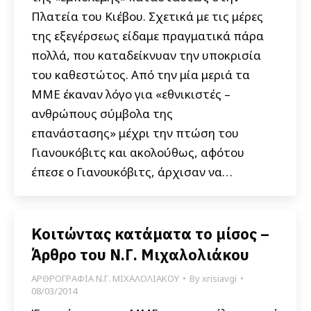
Πλατεία του Κιέβου. Σχετικά με τις μέρες
της εξεγέρσεως είδαμε πραγματικά πάρα
πολλά, που καταδείκνυαν την υποκρισία
του καθεστώτος. Από την μία μεριά τα
ΜΜΕ έκαναν λόγο για «εθνικιστές –
ανθρώπους σύμβολα της
επανάστασης» μέχρι την πτώση του
Γιανουκόβιτς και ακολούθως, αφότου
έπεσε ο Γιανουκόβιτς, άρχισαν να…
Κοιτώντας κατάματα το μίσος –
Άρθρο του Ν.Γ. Μιχαλολιάκου
ΑΡΘΡΟΓΡΑΦΙΑ Ν.Γ. ΜΙΧΑΛΟΛΙΑΚΟΥ
By
xrisiavgi
08/03/2014