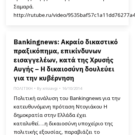
Σαμαρά.
http://rutube.ru/video/9535baf57c1a11dd76277a
Bankingnews: Ακραίο δικαστικό
πραξικόπημα, επικίνδυνων
εισαγγελέων, κατά της Χρυσής
Αυγής – Η δικαιοσύνη δουλεύει
για την κυβέρνηση
ΠΟΛΙΤΙΚΗ
By
xrisiavgi
16/10/2014
Πολιτική ανάλυση του Bankingnews για την
κατευθυνόμενη πρόταση Ντογιάκου Η
δημοκρατία στην Ελλάδα έχει
καταλυθεί….η δικαιοσύνη υποχείριο της
πολιτικής εξουσίας, παραβιάζει το