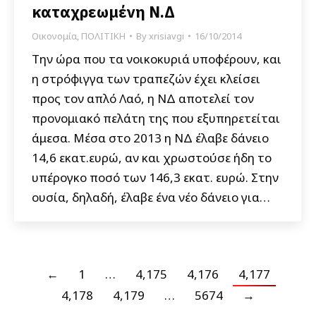
καταχρεωμένη Ν.Δ
Οικονομία
,
ΠΟΛΙΤΙΚΗ
By
xrisiavgi
16/10/2014
Την ώρα που τα νοικοκυριά υποφέρουν, και
η στρόφιγγα των τραπεζών έχει κλείσει
προς τον απλό Λαό, η ΝΔ αποτελεί τον
προνομιακό πελάτη της που εξυπηρετείται
άμεσα. Μέσα στο 2013 η ΝΔ έλαβε δάνειο
14,6 εκατ.ευρώ, αν και χρωστούσε ήδη το
υπέρογκο ποσό των 146,3 εκατ. ευρώ. Στην
ουσία, δηλαδή, έλαβε ένα νέο δάνειο για…
←
1
…
4,175
4,176
4,177
4,178
4,179
…
5674
→