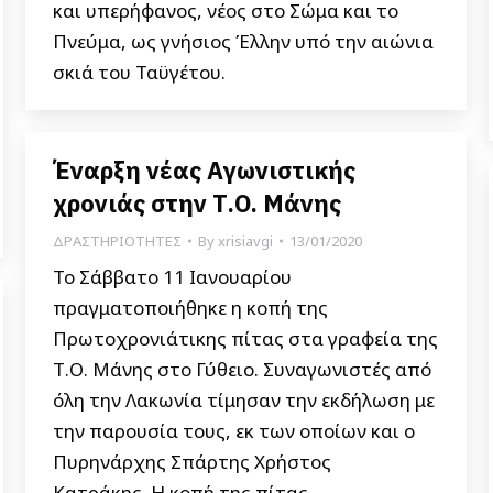
και υπερήφανος, νέος στο Σώμα και το
Πνεύμα, ως γνήσιος Έλλην υπό την αιώνια
σκιά του Ταϋγέτου.
Έναρξη νέας Αγωνιστικής
χρονιάς στην Τ.Ο. Μάνης
ΔΡΑΣΤΗΡΙΟΤΗΤΕΣ
By
xrisiavgi
13/01/2020
Το Σάββατο 11 Ιανουαρίου
πραγματοποιήθηκε η κοπή της
Πρωτοχρονιάτικης πίτας στα γραφεία της
Τ.Ο. Μάνης στο Γύθειο. Συναγωνιστές από
όλη την Λακωνία τίμησαν την εκδήλωση με
την παρουσία τους, εκ των οποίων και ο
Πυρηνάρχης Σπάρτης Χρήστος
Κατράκης. Η κοπή της πίτας