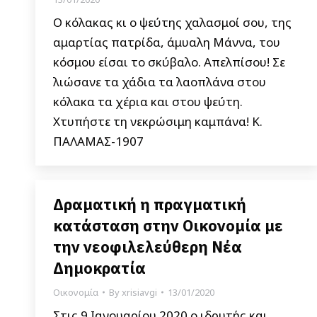
Ο κόλακας κι ο ψεύτης χαλασμοί σου, της
αμαρτίας πατρίδα, άμυαλη Μάννα, του
κόσμου είσαι το σκύβαλο. Απελπίσου! Σε
λιώσανε τα χάδια τα λαοπλάνα στου
κόλακα τα χέρια και στου ψεύτη.
Χτυπήστε τη νεκρώσιμη καμπάνα! Κ.
ΠΑΛΑΜΑΣ-1907
Δραματική η πραγματική
κατάσταση στην Οικονομία με
την νεοφιλελεύθερη Νέα
Δημοκρατία
Οικονομία
By
xrisiavgi
13/01/2020
Στις 9 Ιανουαρίου 2020 ο ιδρυτής και