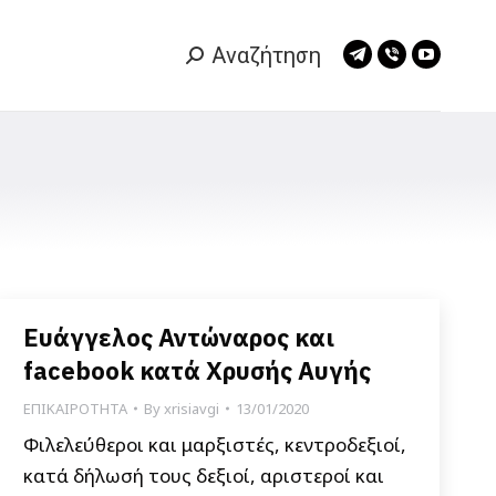
Αναζήτηση
Search:
Telegram
Viber
YouTub
page
page
page
opens
opens
opens
in
in
in
new
new
new
window
window
window
Ευάγγελος Αντώναρος και
facebook κατά Χρυσής Αυγής
ΕΠΙΚΑΙΡΟΤΗΤΑ
By
xrisiavgi
13/01/2020
Φιλελεύθεροι και μαρξιστές, κεντροδεξιοί,
κατά δήλωσή τους δεξιοί, αριστεροί και