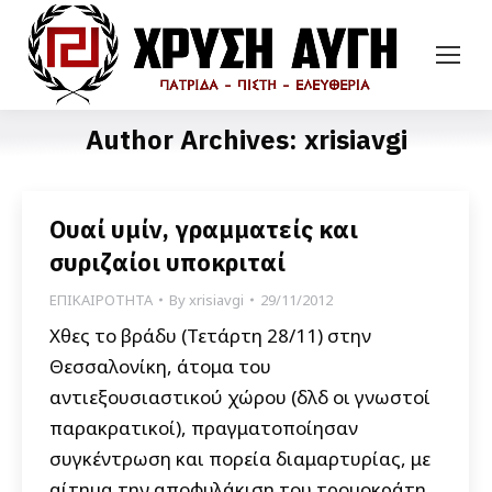
Author Archives:
xrisiavgi
Ουαί υμίν, γραμματείς και
συριζαίοι υποκριταί
ΕΠΙΚΑΙΡΟΤΗΤΑ
By
xrisiavgi
29/11/2012
Χθες το βράδυ (Τετάρτη 28/11) στην
Θεσσαλονίκη, άτομα του
αντιεξουσιαστικού χώρου (δλδ οι γνωστοί
παρακρατικοί), πραγματοποίησαν
συγκέντρωση και πορεία διαμαρτυρίας, με
αίτημα την αποφυλάκιση του τρομοκράτη