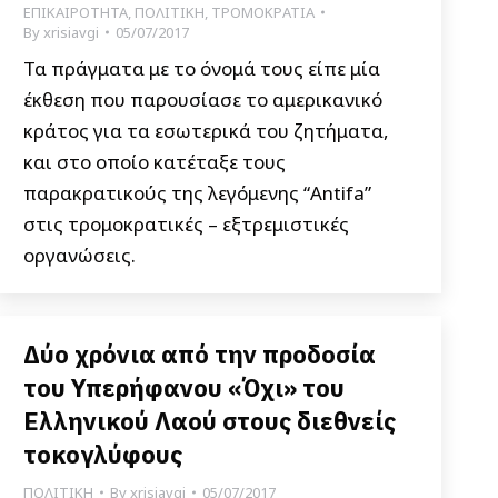
ΕΠΙΚΑΙΡΟΤΗΤΑ
,
ΠΟΛΙΤΙΚΗ
,
ΤΡΟΜΟΚΡΑΤΙΑ
By
xrisiavgi
05/07/2017
Τα πράγματα με το όνομά τους είπε μία
έκθεση που παρουσίασε το αμερικανικό
κράτος για τα εσωτερικά του ζητήματα,
και στο οποίο κατέταξε τους
παρακρατικούς της λεγόμενης “Antifa”
στις τρομοκρατικές – εξτρεμιστικές
οργανώσεις.
Δύο χρόνια από την προδοσία
του Υπερήφανου «Όχι» του
Ελληνικού Λαού στους διεθνείς
τοκογλύφους
ΠΟΛΙΤΙΚΗ
By
xrisiavgi
05/07/2017