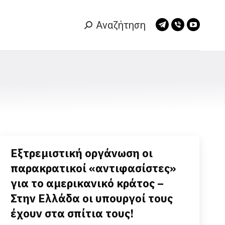
Αναζήτηση
Search:
Telegram
Viber
YouTub
page
page
page
opens
opens
opens
in
in
in
new
new
new
window
window
window
Εξτρεμιστική οργάνωση οι
παρακρατικοί «αντιφασίστες»
για το αμερικανικό κράτος –
Στην Ελλάδα οι υπουργοί τους
έχουν στα σπίτια τους!