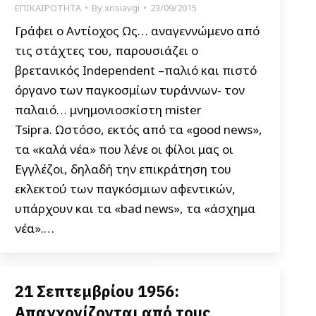
ΕΠΙΚΑΙΡΟΤΗΤΑ
By
xrisiavgi
23/09/2015
Γράφει ο Αντίοχος Ως… αναγεννώμενο από
τις στάχτες του, παρουσιάζει ο
βρετανικός Independent –παλιό και πιστό
όργανο των παγκοσμίων τυράννων- τον
παλαιό… μνημονιοσκίστη mister
Tsipra. Ωστόσο, εκτός από τα «good news»,
τα «καλά νέα» που λένε οι φίλοι μας οι
Εγγλέζοι, δηλαδή την επικράτηση του
εκλεκτού των παγκόσμιων αφεντικών,
υπάρχουν και τα «bad news», τα «άσχημα
νέα».…
21 Σεπτεμβρίου 1956:
Απαγχονίζονται από τους