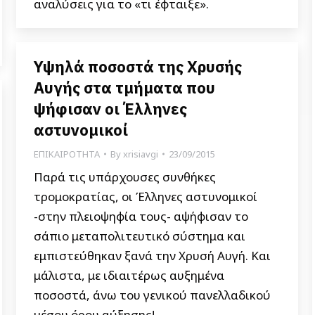
αναλύσεις για το «τι έφταιξε».
Υψηλά ποσοστά της Χρυσής
Αυγής στα τμήματα που
ψήφισαν οι Έλληνες
αστυνομικοί
ΕΠΙΚΑΙΡΟΤΗΤΑ
By
xrisiavgi
23/09/2015
Παρά τις υπάρχουσες συνθήκες
τρομοκρατίας, οι Έλληνες αστυνομικοί
-στην πλειοψηφία τους- αψήφισαν το
σάπιο μεταπολιτευτικό σύστημα και
εμπιστεύθηκαν ξανά την Χρυσή Αυγή. Και
μάλιστα, με ιδιαιτέρως αυξημένα
ποσοστά, άνω του γενικού πανελλαδικού
μέσου όρου αύξησης!