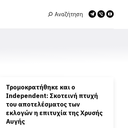
Αναζήτηση
Search:
Telegram
Viber
YouTub
page
page
page
opens
opens
opens
in
in
in
new
new
new
window
window
window
Τρομοκρατήθηκε και ο
Independent: Σκοτεινή πτυχή
του αποτελέσματος των
εκλογών η επιτυχία της Χρυσής
Αυγής