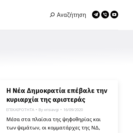
Αναζήτηση
Search:
Telegram
Viber
YouTub
page
page
page
opens
opens
opens
in
in
in
new
new
new
window
window
window
Η Νέα Δημοκρατία επέβαλε την
κυριαρχία της αριστεράς
ΕΠΙΚΑΙΡΟΤΗΤΑ
By
xrisiavgi
16/09/2020
Μέσα στα πλαίσια της ψηφοθηρίας και
των ψεμάτων, οι κομματάρχες της ΝΔ,