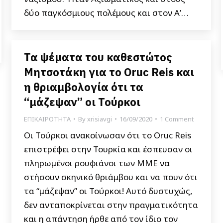
δύο παγκόσμιους πολέμους και στον Α’…
Τα ψέματα του καθεστώτος
Μητσοτάκη για το Oruc Reis και
η θριαμβολογία ότι τα
“μάζεψαν” οι Τούρκοι
ΕΠΙΚΑΙΡΟΤΗΤΑ
By
xrisiavgi
16/09/2020
1 Comment
Οι Τούρκοι ανακοίνωσαν ότι το Oruc Reis
επιστρέφει στην Τουρκία και έσπευσαν οι
πληρωμένοι ρουφιάνοι των ΜΜΕ να
στήσουν σκηνικό θριάμβου και να πουν ότι
τα “μάζεψαν” οι Τούρκοι! Αυτό δυστυχώς,
δεν ανταποκρίνεται στην πραγματικότητα
και η απάντηση ήρθε από τον ίδιο τον