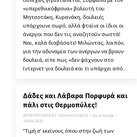
«υπερεθνικόφρονα» βολευτή του
Μητσοτάκη, Κυρανάκη, δουλειές
υπάρχουνε σωρό, αλλά φταίνε οι ίδιοι οι
άνεργοι που δεν τις αναζητούν σωστά!
Ναι, καλά διαβάσατε! Μιλώντας, λοιπόν,
για την αδυναμία των ανέργων να βρουν
δουλειά, είπε πως «δεν ψάχνουν στο
ίντερνετ για δουλειά και τι υπάρχει από…
Δάδες και Λάβαρα Πορφυρά και
πάλι στις Θερμοπύλες!
ΑΡΘΡΟΓΡΑΦΙΑ Ν.Γ. ΜΙΧΑΛΟΛΙΑΚΟΥ
By
xrisiavgi
16/09/2020
“Τιμή σ’ εκείνους όπου στην ζωή των