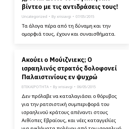
βίντεο με τις αντιδράσεις τους!
Uncategorized
By
xrisiavgi
07/05/2015
Τα άλογα πέρα από τη δύναμη και την
ομορφιά τους, έχουν και συναισθήματα.
Ακούει ο Μούιζνιεκς; Ο
ισραηλινός στρατός δολοφονεί
Παλαιστινίους εν ψυχρώ
ΕΠΙΚΑΙΡΟΤΗΤΑ
By
xrisiavgi
06/05/2015
Δεν πρόλαβε να καταλαγιάσει ο θόρυβος
για την ρατσιστική συμπεριφορά του
ισραηλινού κράτους απέναντι στους
Αιθίοπες Εβραίους, και νέες καταγγελίες
για εγκλήματα πολέμου από τον ισραηλινό