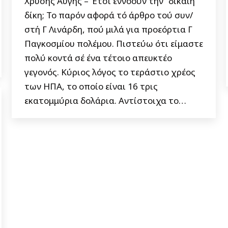
Χρυσής Αυγής – Έτσι εννοούν την “δίκαιη”
δίκη; Το παρόν αφορά τό άρθρο τού συν/
στή Γ Λινάρδη, πού μιλά για προεόρτια Γ
Παγκοσμίου πολέμου. Πιστεύω ότι είμαστε
πολύ κοντά σέ ένα τέτοιο απευκτέο
γεγονός. Κύριος λόγος το τεράστιο χρέος
των ΗΠΑ, το οποίο είναι 16 τρις
εκατομμύρια δολάρια. Αντίστοιχα το…