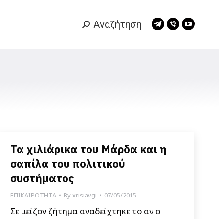
Αναζήτηση
Search:
Telegram
Viber
YouTub
page
page
page
opens
opens
opens
in
in
in
new
new
new
window
window
window
Τα χιλιάρικα του Μάρδα και η
σαπίλα του πολιτικού
συστήματος
ΕΠΙΚΑΙΡΟΤΗΤΑ
By
xrisiavgi
07/05/2015
Σε μείζον ζήτημα αναδείχτηκε το αν ο