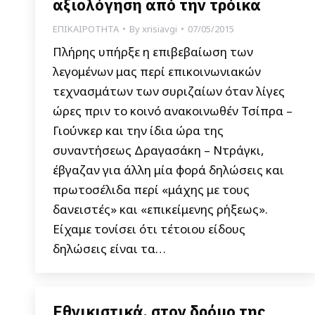
αξιολόγηση από την τρόικα
ΕΠΙΚΑΙΡΟΤΗΤΑ
By
xrisiavgi
07/05/2015
Πλήρης υπήρξε η επιβεβαίωση των
λεγομένων μας περί επικοινωνιακών
τεχνασμάτων των συριζαίων όταν λίγες
ώρες πριν το κοινό ανακοινωθέν Τσίπρα –
Γιούνκερ και την ίδια ώρα της
συναντήσεως Δραγασάκη – Ντράγκι,
έβγαζαν για άλλη μία φορά δηλώσεις και
πρωτοσέλιδα περί «μάχης με τους
δανειστές» και «επικείμενης ρήξεως».
Είχαμε τονίσει ότι τέτοιου είδους
δηλώσεις είναι τα…
Εθνικιστικά, στον δρόμο της