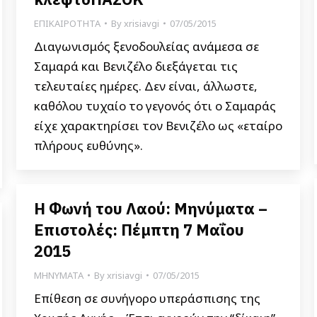
ΕΠΙΚΑΙΡΟΤΗΤΑ
By
xrisiavgi
07/05/2015
Διαγωνισμός ξενοδουλείας ανάμεσα σε
Σαμαρά και Βενιζέλο διεξάγεται τις
τελευταίες ημέρες. Δεν είναι, άλλωστε,
καθόλου τυχαίο το γεγονός ότι ο Σαμαράς
είχε χαρακτηρίσει τον Βενιζέλο ως «εταίρο
πλήρους ευθύνης».
Η Φωνή του Λαού: Μηνύματα –
Επιστολές: Πέμπτη 7 Μαΐου
2015
ΜΗΝΥΜΑΤΑ
By
xrisiavgi
07/05/2015
Επίθεση σε συνήγορο υπεράσπισης της