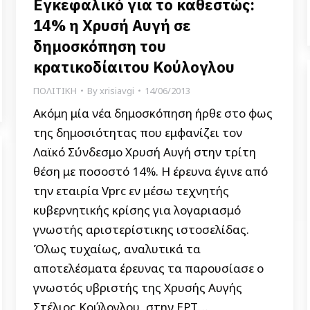
Εγκεφαλικό για το καθεστώς:
14% η Χρυσή Αυγή σε
δημοσκόπηση του
κρατικοδίαιτου Κούλογλου
ΠΟΛΙΤΙΚΗ
By
xrisiavgi
14/06/2013
Ακόμη μία νέα δημοσκόπηση ήρθε στο φως
της δημοσιότητας που εμφανίζει τον
Λαϊκό Σύνδεσμο Χρυσή Αυγή στην τρίτη
θέση με ποσοστό 14%. Η έρευνα έγινε από
την εταιρία Vprc εν μέσω τεχνητής
κυβερνητικής κρίσης για λογαριασμό
γνωστής αριστερίστικης ιστοσελίδας.
Όλως τυχαίως, αναλυτικά τα
αποτελέσματα έρευνας τα παρουσίασε ο
γνωστός υβριστής της Χρυσής Αυγής
Στέλιος Κούλογλου, στην ΕΡΤ…