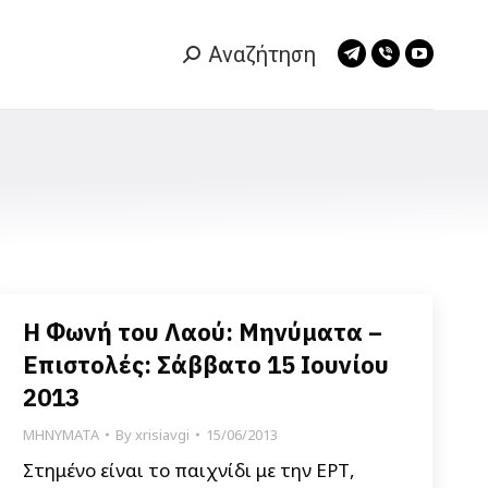
Αναζήτηση
Search:
Telegram
Viber
YouTub
page
page
page
opens
opens
opens
in
in
in
new
new
new
window
window
window
Η Φωνή του Λαού: Μηνύματα –
Επιστολές: Σάββατο 15 Ιουνίου
2013
ΜΗΝΥΜΑΤΑ
By
xrisiavgi
15/06/2013
Στημένο είναι το παιχνίδι με την ΕΡΤ,