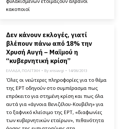
φυλακισμένων ετοιμάζουν αλβανοί
κακοποιοί
Δεν κάνουν εκλογές, γιατί
βλέπουν πάνω από 18% την
Χρυσή Αυγή – Μαϊμού η
“κυβερνητική κρίση”
ΕΛΛΑΔΑ
,
ΠΟΛΙΤΙΚΗ
By
xrisiavgi
14/06/2013
Όλες οι νεώτερες πληροφορίες για το θέμα
της ΕΡΤ οδηγούν στο συμπέρασμα πως
επρόκειτο για στημένη κρίση και πως όλα
αυτά για «άγνοια Βενιζέλου-Κουβέλη» για
το ξαφνικό κλείσιμο της ΕΡΤ, «διαφωνίες
των κυβερνητικών εταίρων», πιθανότητα
άρσης της εμπιστοσύνης στη