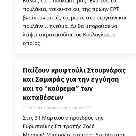
Καλώς τα… πουλάκια μας. Ένα-ένα τα
πουλάκια, τσίου-τσίου, της πρώην ΕΡΤ,
βγαίνουν αυτές τις μέρες στο σεργιάνι και
πουλάνε… πνεύμα. Δε θα μπορούσε να
λείψει ο κρατικοδίαιτος Κούλογλου, ο
οποίος
Παίζουν κρυφτούλι Στουρνάρας
και Σαμαράς για την εγγύηση
και το “κούρεμα” των
καταθέσεων
ΠΟΛΙΤΙΚΗ
By
xrisiavgi
14/06/2013
Στις 31 Μαρτίου ο πρόεδρος της
Ευρωπαϊκής Επιτροπής Ζοζέ
Μανουέλ Μπαρόζο, ο οποίος δεν δίστασε