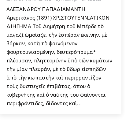
ΑΛΕΞΑΝΔΡΟΥ ΠΑΠΑΔΙΑΜΑΝΤΗ Ὁ
Ἀμερικάνος (1891) ΧΡΙΣΤΟΥΓΕΝΝΙΑΤΙΚΟΝ
ΔΙΗΓΗΜΑ Τοῦ Δημήτρη τοῦ Μπέρδε τὸ
μαγαζὶ ὡμοίαζε, τὴν ἑσπέραν ἐκείνην, μὲ
βάρκαν, κατὰ τὸ φαινόμενον
φουρτουνιασμένην, δευτερόπρυμα*
πλέουσαν, πληττομένην ὑπὸ τῶν κυμάτων
τὴν μίαν πλευράν, μὲ τὸ ὕδωρ εἰσπηδῶν
ἀπὸ τὴν κωπαστὴν καὶ περιρραντίζον
τοὺς δυστυχεῖς ἐπιβάτας, ὅπου ὁ
κυβερνήτης καὶ ὁ ναύτης του φαίνονται
περιφρόντιδες, δίδοντες καὶ…