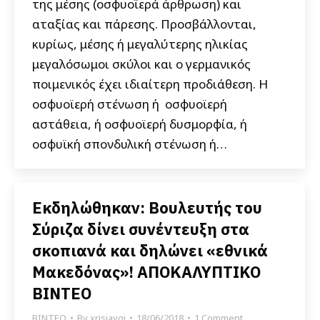
της μέσης (οσφυοϊερά άρθρωση) και
αταξίας και πάρεσης. Προσβάλλονται,
κυρίως, μέσης ή μεγαλύτερης ηλικίας
μεγαλόσωμοι σκύλοι και ο γερμανικός
ποιμενικός έχει ιδιαίτερη προδιάθεση. Η
οσφυοϊερή στένωση ή οσφυοϊερή
αστάθεια, ή οσφυοϊερή δυσμορφία, ή
οσφυϊκή σπονδυλική στένωση ή…
Εκδηλώθηκαν: Βουλευτής του
Σύριζα δίνει συνέντευξη στα
σκοπιανά και δηλώνει «εθνικά
Μακεδόνας»! ΑΠΟΚΑΛΥΠΤΙΚΟ
ΒΙΝΤΕΟ
ΒΙΝΤΕΟ
By
xrisiavgi
18/06/2018
1 Comment