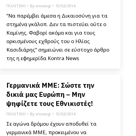
ΠΟΛΙΤΙΚΗ
By
xrisiavgi
15/02/2014
“Να παρέμβει άμεσα η Δικαιοσύνη για τα
στημένα γκάλοπ. Δεν τα πιστεύει ούτε ο
Καμίνης. Φαβορί ακόμα και για τους
ορκισμένους εχθρούς του ο Ηλίας
Κασιδιάρης” σημειώνει σε εύστοχο άρθρο
της η εφημερίδα Kontra News
Γερμανικά ΜΜΕ: Σώστε την
δικιά μας Ευρώπη – Μην
ψηφίζετε τους Εθνικιστές!
ΠΟΛΙΤΙΚΗ
By
xrisiavgi
15/02/2014
Σε αγώνα δρόμου έχουν αποδυθεί τα
γερμανικά ΜΜΕ, προκειμένου να