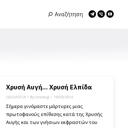
Αναζήτηση
Search:
Telegram
Viber
YouTub
page
page
page
opens
opens
opens
in
in
in
new
new
new
window
window
window
Χρυσή Αυγή… Χρυσή Ελπίδα
ΙΔΕΟΛΟΓΙΑ
By
xrisiavgi
16/02/2014
Σήμερα γινόμαστε μάρτυρες μιας
πρωτοφανούς επίθεσης κατά της Χρυσής
Αυγής και των γνήσιων εκφραστών του