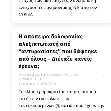
Στόχος των ακατάσχετων ανοησιών η
ενίσχυση της μνημονιακής ΝΔ από τον
ΣΥΡΙΖΑ
Η απόπειρα δολοφονίας
αλεξιπτωτιστή από
“αντιφασίστες” που θάφτηκε
από όλους – Διέταξε κανείς
έρευνα;
ΕΓΚΛΗΜΑΤΙΚΟΤΗΤΑ
,
ΕΛΛΑΔΑ
,
ΠΟΛΙΤΙΚΗ
,
ΤΡΟΜΟΚΡΑΤΙΑ
By
xrisiavgi
16/02/2014
Το κλίμα τρομοκρατίας και ρατσισμού
κατά των ένστολων, των
κοντοκουρεμένων (!), αυτών που έχουν την