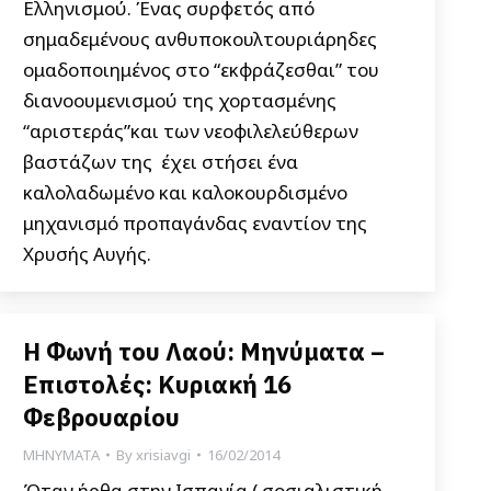
Ελληνισμού. Ένας συρφετός από
σημαδεμένους ανθυποκουλτουριάρηδες
ομαδοποιημένος στο “εκφράζεσθαι” του
διανοουμενισμού της χορτασμένης
“αριστεράς”και των νεοφιλελεύθερων
βαστάζων της έχει στήσει ένα
καλολαδωμένο και καλοκουρδισμένο
μηχανισμό προπαγάνδας εναντίον της
Χρυσής Αυγής.
Η Φωνή του Λαού: Μηνύματα –
Επιστολές: Κυριακή 16
Φεβρουαρίου
ΜΗΝΥΜΑΤΑ
By
xrisiavgi
16/02/2014
Όταν ήρθα στην Ισπανία ( σοσιαλιστική