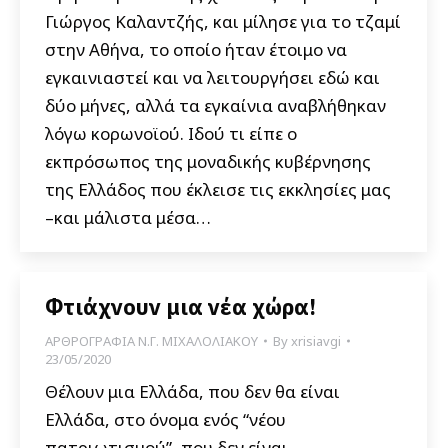
Γιώργος Καλαντζής, και μίλησε για το τζαμί
στην Αθήνα, το οποίο ήταν έτοιμο να
εγκαινιαστεί και να λειτουργήσει εδώ και
δύο μήνες, αλλά τα εγκαίνια αναβλήθηκαν
λόγω κορωνοϊού. Ιδού τι είπε ο
εκπρόσωπος της μοναδικής κυβέρνησης
της Ελλάδος που έκλεισε τις εκκλησίες μας
–και μάλιστα μέσα…
Φτιάχνουν μια νέα χώρα!
ΑΡΘΡΟΓΡΑΦΙΑ Ν.Γ. ΜΙΧΑΛΟΛΙΑΚΟΥ
By
xrisiavgi
23/05/2020
Θέλουν μια Ελλάδα, που δεν θα είναι
Ελλάδα, στο όνομα ενός “νέου
πατριωτισμού”, που δεν είναι