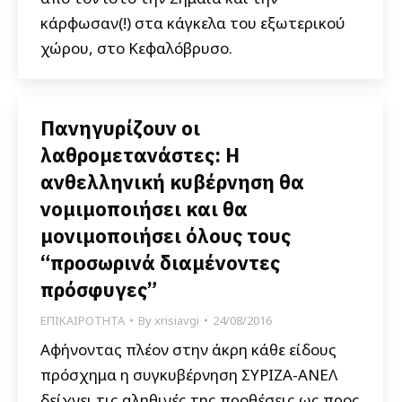
κάρφωσαν(!) στα κάγκελα του εξωτερικού
χώρου, στο Κεφαλόβρυσο.
Πανηγυρίζουν οι
λαθρομετανάστες: H
ανθελληνική κυβέρνηση θα
νομιμοποιήσει και θα
μονιμοποιήσει όλους τους
“προσωρινά διαμένοντες
πρόσφυγες”
ΕΠΙΚΑΙΡΟΤΗΤΑ
By
xrisiavgi
24/08/2016
Αφήνοντας πλέον στην άκρη κάθε είδους
πρόσχημα η συγκυβέρνηση ΣΥΡΙΖΑ-ΑΝΕΛ
δείχνει τις αληθινές της προθέσεις ως προς