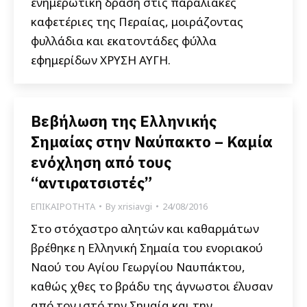
ενημερωτική δράση στις παραλιακές
καφετέριες της Περαίας, μοιράζοντας
φυλλάδια και εκατοντάδες φύλλα
εφημερίδων ΧΡΥΣΗ ΑΥΓΗ.
Βεβήλωση της Ελληνικής
Σημαίας στην Ναύπακτο – Καμία
ενόχληση από τους
“αντιρατσιστές”
ΕΠΙΚΑΙΡΟΤΗΤΑ
By
xrisiavgi
24/08/2016
Στο στόχαστρο αλητών και καθαρμάτων
βρέθηκε η Ελληνική Σημαία του ενοριακού
Ναού του Αγίου Γεωργίου Ναυπάκτου,
καθώς χθες το βράδυ της άγνωστοι έλυσαν
από τον ιστό την Σημαία και την