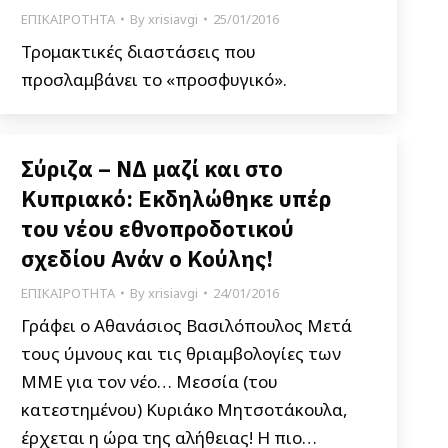
ΕΠΙΚΑΙΡΟΤΗΤΑ
By
xrisiavgi
25/01/2016
Τρομακτικές διαστάσεις που
προσλαμβάνει το «προσφυγικό».
Σύριζα – ΝΔ μαζί και στο
Κυπριακό: Εκδηλώθηκε υπέρ
του νέου εθνοπροδοτικού
σχεδίου Ανάν ο Κούλης!
ΕΠΙΚΑΙΡΟΤΗΤΑ
By
xrisiavgi
24/01/2016
Γράφει ο Αθανάσιος Βασιλόπουλος Μετά
τους ύμνους και τις θριαμβολογίες των
ΜΜΕ για τον νέο… Μεσσία (του
κατεστημένου) Κυριάκο Μητσοτάκουλα,
έρχεται η ώρα της αλήθειας! Η πιο…