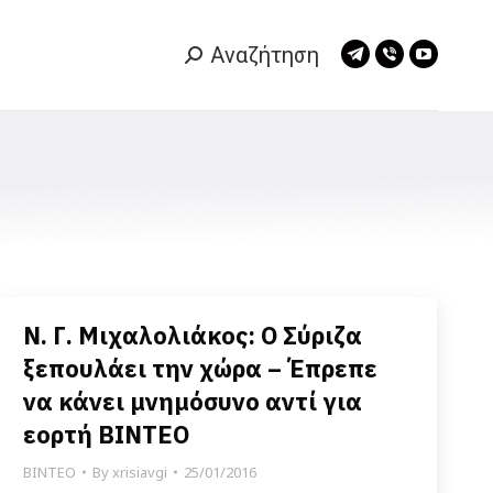
Αναζήτηση
Search:
Telegram
Viber
YouTub
page
page
page
opens
opens
opens
in
in
in
new
new
new
window
window
window
Ν. Γ. Μιχαλολιάκος: Ο Σύριζα
ξεπουλάει την χώρα – Έπρεπε
να κάνει μνημόσυνο αντί για
εορτή ΒΙΝΤΕΟ
ΒΙΝΤΕΟ
By
xrisiavgi
25/01/2016