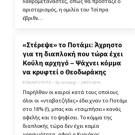
λαθρομετανάστες, όπως θα πρόσταζε ο
αριστερισμός, η ομιλία του Τσίπρα
έβριθε…
«Στέρεψε» το Ποτάμι: Άχρηστο
για τη διαπλοκή που τώρα έχει
Κούλη αρχηγό – Ψάχνει κόμμα
να κρυφτεί ο Θεοδωράκης
ΕΠΙΚΑΙΡΟΤΗΤΑ
By
xrisiavgi
24/01/2016
Παρήλθαν οι καιροί κατά τους οποίους
όλοι οι «νταβατζήδες» έδειχναν το Ποτάμι
στο 18% (!), μπας και «τσιμπήσει» κανάς
αφελής και το ψηφίσει. Το κόμμα της
διαπλοκής τώρα δεν έχει καμία
χρησιμότητα, αφού ο Κυριάκος