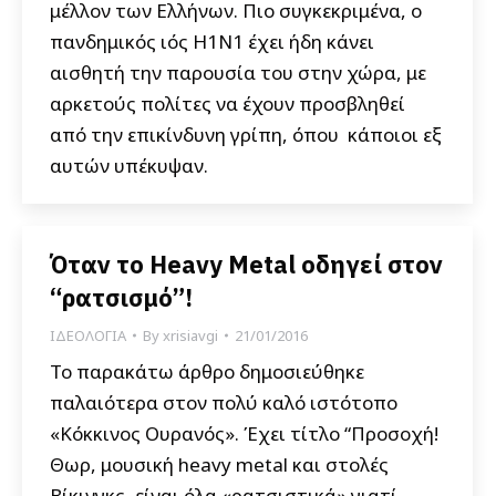
μέλλον των Ελλήνων. Πιο συγκεκριμένα, ο
πανδημικός ιός Η1Ν1 έχει ήδη κάνει
αισθητή την παρουσία του στην χώρα, με
αρκετούς πολίτες να έχουν προσβληθεί
από την επικίνδυνη γρίπη, όπου κάποιοι εξ
αυτών υπέκυψαν.
Όταν το Heavy Metal οδηγεί στον
“ρατσισμό”!
ΙΔΕΟΛΟΓΙΑ
By
xrisiavgi
21/01/2016
Το παρακάτω άρθρο δημοσιεύθηκε
παλαιότερα στον πολύ καλό ιστότοπο
«Κόκκινος Ουρανός». Έχει τίτλο “Προσοχή!
Θωρ, μουσική heavy metal και στολές
Βίκινγκς, είναι όλα «ρατσιστικά» γιατί