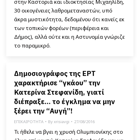
στην Καστοριά και ιδιοκτησίας Μιχαηλίδη,
30 οικογένειες λαθρομεταναστών, υπό
άκρα μυστικότητα, δεδομένου ότι κανείς εκ
των τοπικών φορέων (περιφέρεια και
Δήμος), αλλά ούτε και η Αστυνομία γνώριζε
το παραμικρό.
Δημοσιογράφος της ΕΡΤ
χαρακτήρισε “γκάου” την
Κατερίνα Στεφανίδη, γιατί
διέπραξε… το έγκλημα να μην
ξέρει την “Αυγή”!
ΕΠΙΚΑΙΡΟΤΗΤΑ
By
xrisiavgi
27/08/2016
Τι ήθελε να βγει η χρυσή Ολυμπιονίκης στο