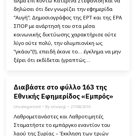
άλμα επί κοντώ Κατερίνα Στεφανίδη και να
δηλώσει ότι δεν γνωρίζει την εφημερίδα
“Αυγή”; Δημοσιογράφος της ΕΡΤ και της ΕΡΑ
ΣΠΟΡ με ανάρτησή του στα μέσα
κοινωνικής δικτύωσης χαρακτήρισε ούτε
λίγο ούτε πολύ, την ολυμπιονίκη ως
“γκάου”(!), επειδή έκανε το… έγκλημα να μην
ξέρει ότι εκδίδεται (γραπτώς…
Διαβάστε στο φύλλο 163 της
Εθνικής Εφημερίδος «Εμπρός»
Uncategorized
By
xrisiavgi
27/08/2016
Λαθρομετανάστες και Λαθροτιμητές
Σταματήστε το εμπάργκο εναντίον του
λαού της Συρίας – Έκκληση των τριών