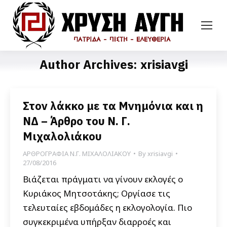
Author Archives:
xrisiavgi
Στον λάκκο με τα Μνημόνια και η
ΝΔ – Άρθρο του Ν. Γ.
Μιχαλολιάκου
ΑΡΘΡΟΓΡΑΦΙΑ Ν.Γ. ΜΙΧΑΛΟΛΙΑΚΟΥ
By
xrisiavgi
27/08/2016
Βιάζεται πράγματι να γίνουν εκλογές ο
Κυριάκος Μητσοτάκης; Οργίασε τις
τελευταίες εβδομάδες η εκλογολογία. Πιο
συγκεκριμένα υπήρξαν διαρροές και