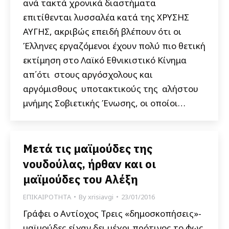
ανά τακτά χρονικά διαστήματα
επιτίθενται λυσσαλέα κατά της ΧΡΥΣΗΣ
ΑΥΓΗΣ, ακριβώς επειδή βλέπουν ότι οι
Έλληνες εργαζόμενοι έχουν πολύ πιο θετική
εκτίμηση στο Λαϊκό Εθνικιστικό Κίνημα
απ΄ότι στους αργόσχολους και
αργόμισθους υποτακτικούς της αλήστου
μνήμης Σοβιετικής Ένωσης, οι οποίοι…
Μετά τις μαϊμούδες της
νουδούλας, ήρθαν και οι
μαϊμούδες του Αλέξη
ΕΠΙΚΑΙΡΟΤΗΤΑ
By
xrisiavgi
23/01/2016
Γράφει ο Αντίοχος Τρεις «δημοσκοπήσεις»-
μαϊμούδες είχαν δει μέχρι πρότινος το φως