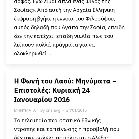
σοφός. Εγώ είμαι απλά ένας Φίλος της
Σοφίας». Από αυτή την Αρχαία Ελληνική
έκφραση βγήκε η έννοια του Φιλοσόφου,
αυτός δηλαδή που Αγαπά την Σοφία, επειδή
δεν την κατέχει, επειδή νιώθει πως του
λείπουν πολλά πράγματα για να
ολοκληρωθεί…
Η Φωνή του Λαού: Μηνύματα –
Επιστολές: Κυριακή 24
Ιανουαρίου 2016
ΜΗΝΥΜΑΤΑ
By
xrisiavgi
24/01/2016
Το τελευταίο περιστατικό Εθνικής
ντροπής και ταπείνωσης η προσβολή που
δέχτηκε -γελώντας μάλιστα- ο Αλέξης