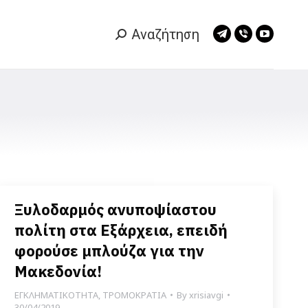
Αναζήτηση
Search:
Telegram
Viber
YouTub
page
page
page
opens
opens
opens
in
in
in
new
new
new
window
window
window
Ξυλοδαρμός ανυποψίαστου
πολίτη στα Εξάρχεια, επειδή
φορούσε μπλούζα για την
Μακεδονία!
ΕΓΚΛΗΜΑΤΙΚΟΤΗΤΑ
,
ΤΡΟΜΟΚΡΑΤΙΑ
By
xrisiavgi
30/04/2019