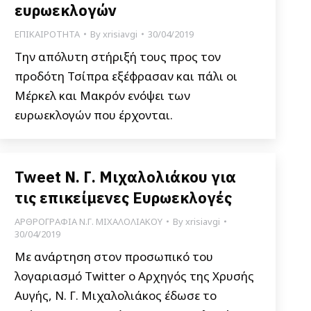
ευρωεκλογών
ΕΠΙΚΑΙΡΟΤΗΤΑ
By
xrisiavgi
30/04/2019
Την απόλυτη στήριξή τους προς τον
προδότη Τσίπρα εξέφρασαν και πάλι οι
Μέρκελ και Μακρόν ενόψει των
ευρωεκλογών που έρχονται.
Tweet Ν. Γ. Μιχαλολιάκου για
τις επικείμενες Ευρωεκλογές
ΑΡΘΡΟΓΡΑΦΙΑ Ν.Γ. ΜΙΧΑΛΟΛΙΑΚΟΥ
By
xrisiavgi
30/04/2019
Με ανάρτηση στον προσωπικό του
λογαριασμό Twitter ο Αρχηγός της Χρυσής
Αυγής, Ν. Γ. Μιχαλολιάκος έδωσε το