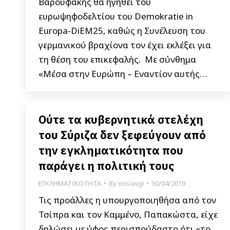
Βαρουφάκης θα ηγηθεί του
ευρωψηφοδελτίου του Demokratie in
Europa-DiEM25, καθώς η Συνέλευση του
γερμανικού βραχίονα τον έχει εκλέξει για
τη θέση του επικεφαλής. Με σύνθημα
«Μέσα στην Ευρώπη – Εναντίον αυτής…
Ούτε τα κυβερνητικά στελέχη
του Σύριζα δεν ξεφεύγουν από
την εγκληματικότητα που
παράγει η πολιτική τους
ΕΓΚΛΗΜΑΤΙΚΟΤΗΤΑ
By
xrisiavgi
30/04/2019
Τις προάλλες η υπουργοποιηθήσα από τον
Τσίπρα και τον Καμμένο, Παπακώστα, είχε
δηλώσει με ύφος περισπούδαστο ότι «το