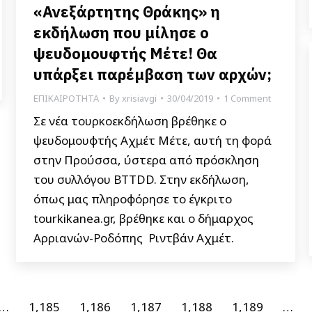
«Ανεξάρτητης Θράκης» η
εκδήλωση που μίλησε ο
ψευδομουφτής Μέτε! Θα
υπάρξει παρέμβαση των αρχών;
ΕΠΙΚΑΙΡΟΤΗΤΑ
By
xrisiavgi
30/04/2019
1 Comment
Σε νέα τουρκοεκδήλωση βρέθηκε ο
ψευδομουφτής Αχμέτ Μέτε, αυτή τη φορά
στην Προύσσα, ύστερα από πρόσκληση
του συλλόγου BTTDD. Στην εκδήλωση,
όπως μας πληροφόρησε το έγκριτο
tourkikanea.gr, βρέθηκε και ο δήμαρχος
Αρριανών-Ροδόπης Ριντβάν Αχμέτ.
…
1,185
1,186
1,187
1,188
1,189
…