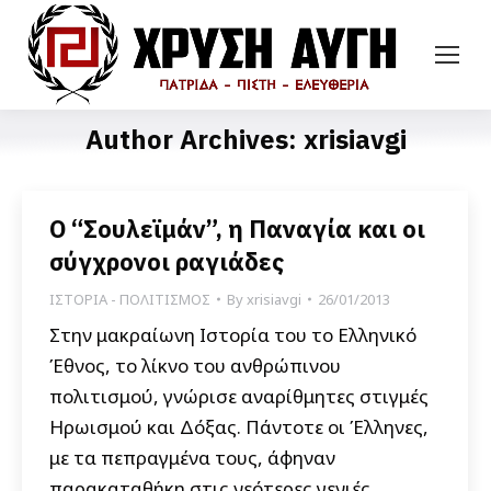
Author Archives:
xrisiavgi
Ο “Σουλεϊμάν”, η Παναγία και οι
σύγχρονοι ραγιάδες
ΙΣΤΟΡΙΑ - ΠΟΛΙΤΙΣΜΟΣ
By
xrisiavgi
26/01/2013
Στην μακραίωνη Ιστορία του το Ελληνικό
Έθνος, το λίκνο του ανθρώπινου
πολιτισμού, γνώρισε αναρίθμητες στιγμές
Ηρωισμού και Δόξας. Πάντοτε οι Έλληνες,
με τα πεπραγμένα τους, άφηναν
παρακαταθήκη στις νεότερες γενιές,