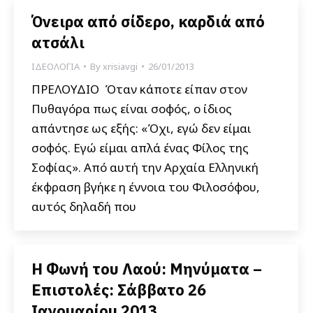
Όνειρα από σίδερο, καρδιά από
ατσάλι
ΙΔΕΟΛΟΓΙΑ
By
xrisiavgi
26/01/2013
ΠΡΕΛΟΥΔΙΟ Όταν κάποτε είπαν στον
Πυθαγόρα πως είναι σοφός, ο ίδιος
απάντησε ως εξής: «Όχι, εγώ δεν είμαι
σοφός. Εγώ είμαι απλά ένας Φίλος της
Σοφίας». Από αυτή την Αρχαία Ελληνική
έκφραση βγήκε η έννοια του Φιλοσόφου,
αυτός δηλαδή που
Η Φωνή του Λαού: Μηνύματα –
Επιστολές: Σάββατο 26
Ιανουαρίου 2013