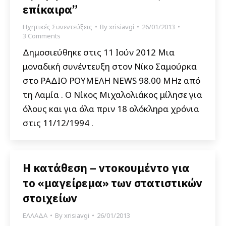
επίκαιρα”
Ηχητικές Συνεντεύξεις
By
xrisiavgi
26/01/2013
3 Comments
Δημοσιεύθηκε στις 11 Ιούν 2012 Μια
μοναδική συνέντευξη στον Νίκο Σαμούρκα
στο ΡΑΔΙΟ ΡΟΥΜΕΛΗ NEWS 98.00 MHz από
τη Λαμία . Ο Νίκος Μιχαλολιάκος μίλησε για
όλους και για όλα πριν 18 ολόκληρα χρόνια
στις 11/12/1994 .
H κατάθεση – ντοκουμέντο για
το «μαγείρεμα» των στατιστικών
στοιχείων
ΕΛΛΑΔΑ
By
xrisiavgi
26/01/2013