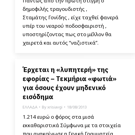
Πάντως από την πρώτη στιγμή ο
δημοφιλής τραγουδιστής ,
Σταμάτης Γονίδης , είχε ταχθεί φανερά
υπέρ του νεαρού ποδοσφαιριστή ,
υποστηρίζοντας πως στο μέλλον θα
χαιρετά και αυτός “ναζιστικά”.
Έρχεται η «λυπητερή» της
εφορίας – Τεκμήρια «φωτιά»
για όσους έχουν μηδενικό
εισόδημα
ΕΛΛΑΔΑ
By
xrisiavgi
18/08/2013
1.214 ευρώ ο φόρος στα μισά
εκκαθαριστικά Σύμφωνα με τα στοιχεία
που ανακοίνωσε η Γενική Γραμματεία