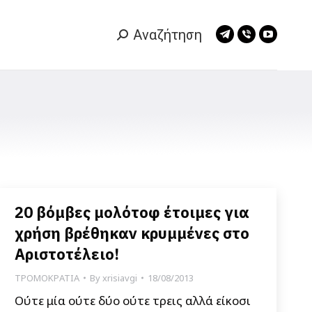
Αναζήτηση
Search:
Telegram
Viber
YouTub
page
page
page
opens
opens
opens
in
in
in
new
new
new
window
window
window
20 βόμβες μολότοφ έτοιμες για
χρήση βρέθηκαν κρυμμένες στο
Αριστοτέλειο!
ΤΡΟΜΟΚΡΑΤΙΑ
By
xrisiavgi
18/08/2013
Ούτε μία ούτε δύο ούτε τρεις αλλά είκοσι