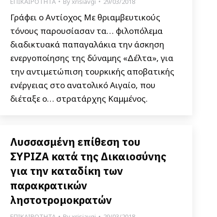
ΕΠΙΚΑΙΡΟΤΗΤΑ
By
xrisiavgi
29/03/2018
Γράφει ο Αντίοχος Με θριαμβευτικούς
τόνους παρουσίασαν τα… φιλοπόλεμα
διαδικτυακά παπαγαλάκια την άσκηση
ενεργοποίησης της δύναμης «Δέλτα», για
την αντιμετώπιση τουρκικής αποβατικής
ενέργειας στο ανατολικό Αιγαίο, που
διέταξε ο… στρατάρχης Καμμένος.
Λυσσασμένη επίθεση του
ΣΥΡΙΖΑ κατά της Δικαιοσύνης
για την καταδίκη των
παρακρατικών
ληστοτρομοκρατών
ΕΠΙΚΑΙΡΟΤΗΤΑ
By
xrisiavgi
29/03/2018