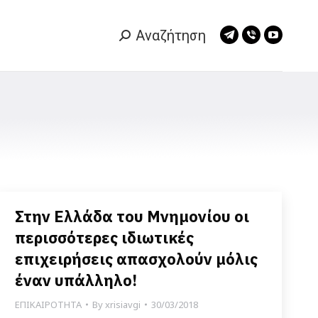
Αναζήτηση
Search:
Telegram
Viber
YouTub
page
page
page
opens
opens
opens
in
in
in
new
new
new
window
window
window
Στην Ελλάδα του Μνημονίου οι
περισσότερες ιδιωτικές
επιχειρήσεις απασχολούν μόλις
έναν υπάλληλο!
ΕΠΙΚΑΙΡΟΤΗΤΑ
By
xrisiavgi
30/03/2018