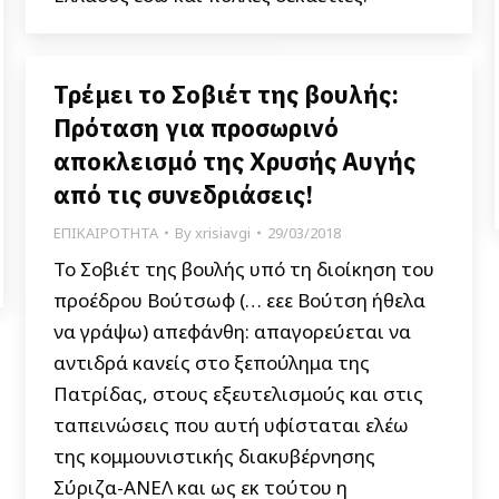
Τρέμει το Σοβιέτ της βουλής:
Πρόταση για προσωρινό
αποκλεισμό της Χρυσής Αυγής
από τις συνεδριάσεις!
ΕΠΙΚΑΙΡΟΤΗΤΑ
By
xrisiavgi
29/03/2018
Το Σοβιέτ της βουλής υπό τη διοίκηση του
προέδρου Βούτσωφ (… εεε Βούτση ήθελα
να γράψω) απεφάνθη: απαγορεύεται να
αντιδρά κανείς στο ξεπούλημα της
Πατρίδας, στους εξευτελισμούς και στις
ταπεινώσεις που αυτή υφίσταται ελέω
της κομμουνιστικής διακυβέρνησης
Σύριζα-ΑΝΕΛ και ως εκ τούτου η