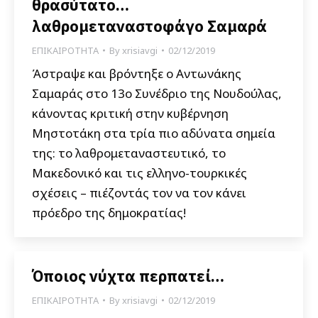
θρασύτατο…
λαθρομεταναστοφάγο Σαμαρά
ΕΠΙΚΑΙΡΟΤΗΤΑ
By
xrisiavgi
02/12/2019
Άστραψε και βρόντηξε ο Αντωνάκης
Σαμαράς στο 13ο Συνέδριο της Νουδούλας,
κάνοντας κριτική στην κυβέρνηση
Μηστοτάκη στα τρία πιο αδύνατα σημεία
της: το λαθρομεταναστευτικό, το
Μακεδονικό και τις ελληνο-τουρκικές
σχέσεις – πιέζοντάς τον να τον κάνει
πρόεδρο της δημοκρατίας!
Όποιος νύχτα περπατεί…
ΕΠΙΚΑΙΡΟΤΗΤΑ
By
xrisiavgi
02/12/2019