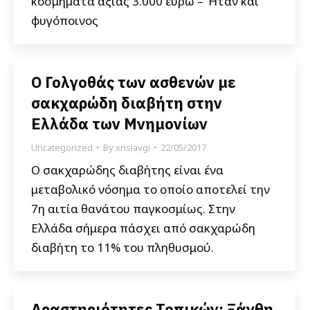
κοσμήματα αξίας 3.000 ευρώ – Ήταν και
φυγόποινος
Ο Γολγοθάς των ασθενών με
σακχαρώδη διαβήτη στην
Ελλάδα των Μνημονίων
Uncategorized
By
xrisiavgi
22/05/2017
Ο σακχαρώδης διαβήτης είναι ένα
μεταβολικό νόσημα το οποίο αποτελεί την
7η αιτία θανάτου παγκοσμίως. Στην
Ελλάδα σήμερα πάσχει από σακχαρώδη
διαβήτη το 11% του πληθυσμού.
Δραστηριότητες Τοπικών: Ξάνθη,