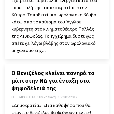
εξαιρετικά παράτολμη ενέργεια κατά του
επικεφαλή της αποικιοκρατίας στην
Κύπρο. Τοποθετεί μια ωρολογιακή βόμβα
κάτω από το κάθισμα του Άγγλου
κυβερνήτη στο κινηματοθέατρο Παλλάς
της Λευκωσίας. Το εγχείρημα δυστυχώς
απέτυχε, λόγω βλάβης στον ωρολογιακό
μηχανισμό της…
Ο Βενιζέλος κλείνει πονηρά το
μάτι στην ΝΔ για ένταξη στα
ψηφοδέλτιά της
ΕΠΙΚΑΙΡΟΤΗΤΑ
By
xrisiavgi
22/05/2017
«Δημοκρατία»: «Για κάθε ψήφο που θα
φέρνει ο Βενιζέλος θα φεύγουν πέντε»!