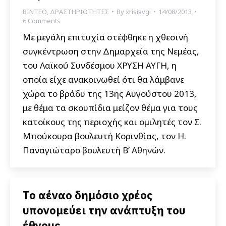
ΒΙΝΤΕΟ
,
ΔΡΑΣΤΗΡΙΟΤΗΤΕΣ
By
xrisiavgi
14/08/2013
6 Comments
Με μεγάλη επιτυχία στέφθηκε η χθεσινή
συγκέντρωση στην Δημαρχεία της Νεμέας,
του Λαϊκού Συνδέσμου ΧΡΥΣΗ ΑΥΓΗ, η
οποία είχε ανακοινωθεί ότι θα λάμβανε
χώρα το βράδυ της 13ης Αυγούστου 2013,
με θέμα τα σκουπίδια μείζον θέμα για τους
κατοίκους της περιοχής και ομιλητές τον Σ.
Μπούκουρα βουλευτή Κορινθίας, τον Η.
Παναγιώταρο βουλευτή Β’ Αθηνών.
Το αέναο δημόσιο χρέος
υπονομεύει την ανάπτυξη του
έθνους