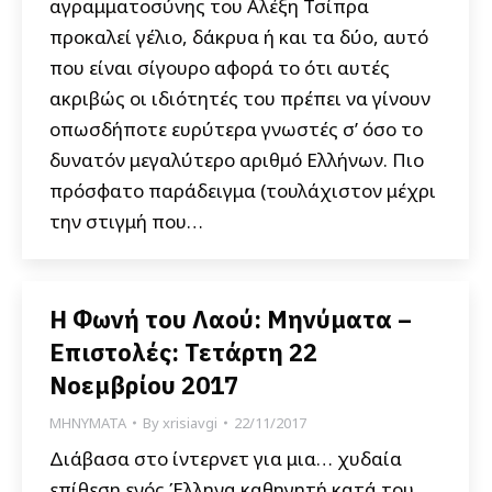
αγραμματοσύνης του Αλέξη Τσίπρα
προκαλεί γέλιο, δάκρυα ή και τα δύο, αυτό
που είναι σίγουρο αφορά το ότι αυτές
ακριβώς οι ιδιότητές του πρέπει να γίνουν
οπωσδήποτε ευρύτερα γνωστές σ’ όσο το
δυνατόν μεγαλύτερο αριθμό Ελλήνων. Πιο
πρόσφατο παράδειγμα (τουλάχιστον μέχρι
την στιγμή που…
Η Φωνή του Λαού: Μηνύματα –
Επιστολές: Τετάρτη 22
Νοεμβρίου 2017
ΜΗΝΥΜΑΤΑ
By
xrisiavgi
22/11/2017
Διάβασα στο ίντερνετ για μια… χυδαία
επίθεση ενός Έλληνα καθηγητή κατά του