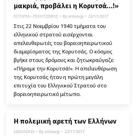
μακριά, προβάλει η Κορυτσά…!»
ΙΣΤΟΡΙΑ - ΠΟΛΙΤΙΣΜΟΣ
By
xrisiavgi
22/11/2017
Στις 22 Νοεμβρίου 1940 τμήματα του
ελληνικού στρατού εισέρχονται
απελευθερωτές του βορειοηπειρωτικού
διαμερίσματος της Kορυτσάς. O κόσμος
βγήκε στους δρόμους και ζητωκραύγαζε:
«Πήραμε την Kορυτσά!». H απελευθέρωση
της Kορυτσάς ήταν η πρώτη μεγάλη
επιτυχία του Ελληνικού Στρατού στο
βορειοηπειρωτικό μέτωπο.
Η πολεμική αρετή των Ελλήνων
ΙΔΕΟΛΟΓΙΑ
By
xrisiavgi
22/11/2017