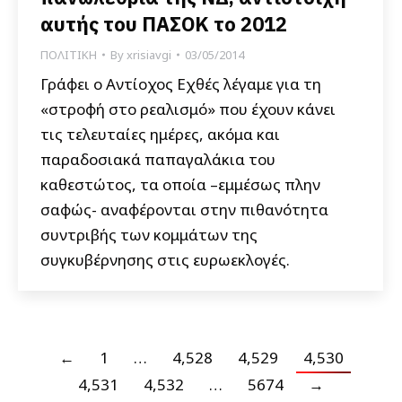
αυτής του ΠΑΣΟΚ το 2012
ΠΟΛΙΤΙΚΗ
By
xrisiavgi
03/05/2014
Γράφει ο Αντίοχος Εχθές λέγαμε για τη
«στροφή στο ρεαλισμό» που έχουν κάνει
τις τελευταίες ημέρες, ακόμα και
παραδοσιακά παπαγαλάκια του
καθεστώτος, τα οποία –εμμέσως πλην
σαφώς- αναφέρονται στην πιθανότητα
συντριβής των κομμάτων της
συγκυβέρνησης στις ευρωεκλογές.
←
1
…
4,528
4,529
4,530
4,531
4,532
…
5674
→