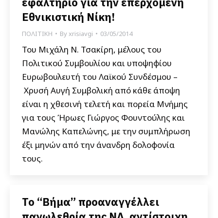
εφαλτήριο για την επερχόμενη
Εθνικιστική Νίκη!
ΠΟΛΙΤΙΚΗ
By
xrisiavgi
03/05/2014
Του Μιχάλη Ν. Τσακίρη, μέλους του
Πολιτικού Συμβουλίου και υποψηφίου
Ευρωβουλευτή του Λαϊκού Συνδέσμου –
Χρυσή Αυγή Συμβολική από κάθε άποψη
είναι η χθεσινή τελετή και πορεία Μνήμης
για τους Ήρωες Γιώργος Φουντούλης και
Μανώλης Καπελώνης, με την συμπλήρωση
έξι μηνών από την άνανδρη δολοφονία
τους.
Το “Βήμα” προαναγγέλλει
πανωλεθρία της ΝΔ, αντίστοιχη