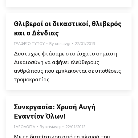
Θλιβεροί οι δικαστικοί, θλιβερός
και ο Δένδιας
ΓΡΑΦΕΙΟ ΤΥΠΟΥ
By
xrisiavgi
22/01/2013
Δυστυχώς φτάσαμε στο έσχατο σημείο η
Δικαιοσύνη να αφήνει ελεύθερους
ανθρώπους που εμπλέκονται σε υποθέσεις
τρομοκρατίας.
Συνεργασία: Χρυσή Αυγή
Εναντίον Όλων!
ΙΔΕΟΛΟΓΙΑ
By
xrisiavgi
22/01/2013
Με τη διαπίστωση από τη πλευρά του