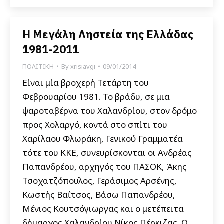
Η Μεγάλη Ληστεία της Ελλάδας
1981-2011
ΠΟΛΙΤΙΚΗ
By
xrisiavgi
09/01/2014
Είναι μία βροχερή Τετάρτη του
Φεβρουαρίου 1981. Το βράδυ, σε μια
ψαροταβέρνα του Χαλανδρίου, στον δρόμο
προς Χολαργό, κοντά στο σπίτι του
Χαρίλαου Φλωράκη, Γενικού Γραμματέα
τότε του ΚΚΕ, συνευρίσκονται οι Ανδρέας
Παπανδρέου, αρχηγός του ΠΑΣΟΚ, Άκης
Τσοχατζόπουλος, Γεράσιμος Αρσένης,
Κωστής Βαΐτσος, Βάσω Παπανδρέου,
Μένιος Κουτσόγιωργας και ο μετέπειτα
δήμαρχος Χαλανδρίου Νίκος Πέρκιζας. Ο