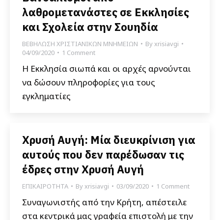
λαθρομετανάστες σε Εκκλησίες
και Σχολεία στην Σουηδία
ΒΕΒΗΛΩΣΗ ΧΡΙΣΤΙΑΝΙΚΩΝ ΜΝΗΜΕΙΩΝ
By
xrisiavgi
04/09/2020
1 Comment
Η Εκκλησία σιωπά και οι αρχές αρνούνται
να δώσουν πληροφορίες για τους
εγκληματίες
Χρυσή Αυγή: Μία διευκρίνιση για
αυτούς που δεν παρέδωσαν τις
έδρες στην Χρυσή Αυγή
ΕΠΙΚΑΙΡΟΤΗΤΑ
By
xrisiavgi
03/09/2020
1 Comment
Συναγωνιστής από την Κρήτη, απέστειλε
στα κεντρικά μας γραφεία επιστολή με την