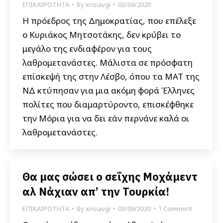
ΕΠΙΚΑΙΡΟΤΗΤΑ
By
xrisiavgi
03/09/2020
Η πρόεδρος της Δημοκρατίας, που επέλεξε
ο Κυριάκος Μητσοτάκης, δεν κρύβει το
μεγάλο της ενδιαφέρον για τους
λαθρομετανάστες. Μάλιστα σε πρόσφατη
επίσκεψή της στην Λέσβο, όπου τα ΜΑΤ της
ΝΔ κτύπησαν για μια ακόμη φορά Έλληνες
πολίτες που διαμαρτύροντο, επισκέφθηκε
την Μόρια για να δει εάν περνάνε καλά οι
λαθρομετανάστες.
Θα μας σώσει ο σεΐχης Μοχάμεντ
αλ Νάχιαν απ’ την Τουρκία!
ΕΠΙΚΑΙΡΟΤΗΤΑ
By
xrisiavgi
03/09/2020
1 Comment