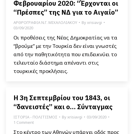
Φεβρουαρίου 2020: “Έρχονται οι
“Πρέσπες” της ΝΔ για το Αιγαίο”
ΑΡΘΡΟΓΡΑΦΙΑ Ν.Γ. ΜΙΧΑΛΟΛΙΑΚΟΥ
By
xrisiavgi
03/09/2020
Οι προθέσεις της Νέας Δημοκρατίας να τα
“βρούμε” με την Τουρκία δεν είναι γνωστές
από την παθητικότητα που επιδεικνύει το
τελευταίο διάστημα απέναντι στις
τουρκικές προκλήσεις.
Η 3η Σεπτεμβρίου του 1843, οι
“δανειστές” και ο… Σύνταγμας
ΙΣΤΟΡΙΑ - ΠΟΛΙΤΙΣΜΟΣ
By
xrisiavgi
03/09/2020
1 Comment
Στο κέντρο των Αθηνών υπάρχει οδός προς