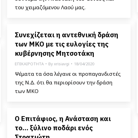
του χειμαζόμενου Λαού μας.
Συνεχίζεται η αντεθνική δράση
των ΜΚΟ με τις ευλογίες της
κυβέρνησης Μητσοτάκη
ΕΠΙΚΑΙΡΟΤΗΤΑ
By
xrisiavgi
18/04/2020
Ψέματα τα όσα λέγανε οι προπαγανδιστές
της Ν.Δ. ότι θα περιορίσουν την δράση
των ΜΚΟ
Ο Επιτάφιος, η Ανάσταση και
το… ξύλινο ποδάρι ενός
Στρατιώτη