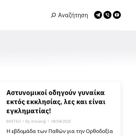
Αναζήτηση
Search:
Telegram
Viber
YouTub
page
page
page
opens
opens
opens
in
in
in
new
new
new
window
window
window
Αστυνομικοί οδηγούν γυναίκα
εκτός εκκλησίας, λες και είναι
εγκληματίας!
ΒΙΝΤΕΟ
By
xrisiavgi
18/04/2020
Η εβδομάδα των Παθών για την Ορθοδοξία