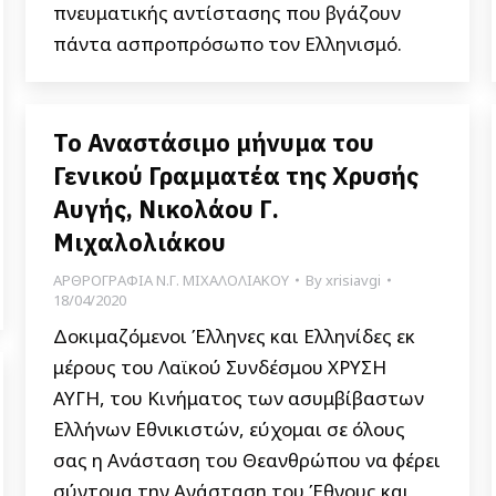
πνευματικής αντίστασης που βγάζουν
πάντα ασπροπρόσωπο τον Ελληνισμό.
Το Αναστάσιμο μήνυμα του
Γενικού Γραμματέα της Χρυσής
Αυγής, Νικολάου Γ.
Μιχαλολιάκου
ΑΡΘΡΟΓΡΑΦΙΑ Ν.Γ. ΜΙΧΑΛΟΛΙΑΚΟΥ
By
xrisiavgi
18/04/2020
Δοκιμαζόμενοι Έλληνες και Ελληνίδες εκ
μέρους του Λαϊκού Συνδέσμου ΧΡΥΣΗ
ΑΥΓΗ, του Κινήματος των ασυμβίβαστων
Ελλήνων Εθνικιστών, εύχομαι σε όλους
σας η Ανάσταση του Θεανθρώπου να φέρει
σύντομα την Ανάσταση του Έθνους και