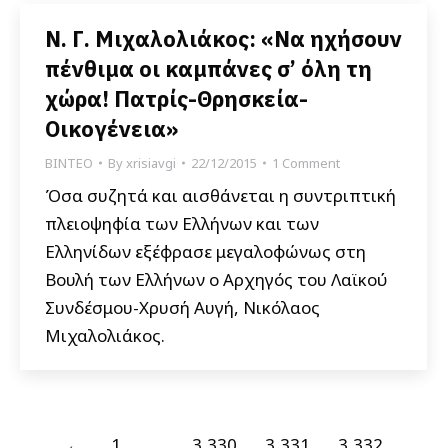
Ν. Γ. Μιχαλολιάκος: «Να ηχήσουν
πένθιμα οι καμπάνες σ’ όλη τη
χώρα! Πατρίς-Θρησκεία-
Οικογένεια»
ΒΙΝΤΕΟ
By
xrisiavgi
22/12/2015
1 Comment
Όσα συζητά και αισθάνεται η συντριπτική
πλειοψηφία των Ελλήνων και των
Ελληνίδων εξέφρασε μεγαλοφώνως στη
Βουλή των Ελλήνων ο Αρχηγός του Λαϊκού
Συνδέσμου-Χρυσή Αυγή, Νικόλαος
Μιχαλολιάκος.
←
1
…
3,330
3,331
3,332