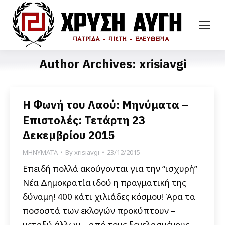
Author Archives:
xrisiavgi
Η Φωνή του Λαού: Μηνύματα –
Επιστολές: Τετάρτη 23
Δεκεμβρίου 2015
ΜΗΝΥΜΑΤΑ
By
xrisiavgi
23/12/2015
Επειδή πολλά ακούγονται για την “ισχυρή”
Νέα Δημοκρατία ιδού η πραγματική της
δύναμη! 400 κάτι χιλιάδες κόσμου! Άρα τα
ποσοστά των εκλογών προκύπτουν –
μεταξύ άλλων – από τους ξεγελασμένους