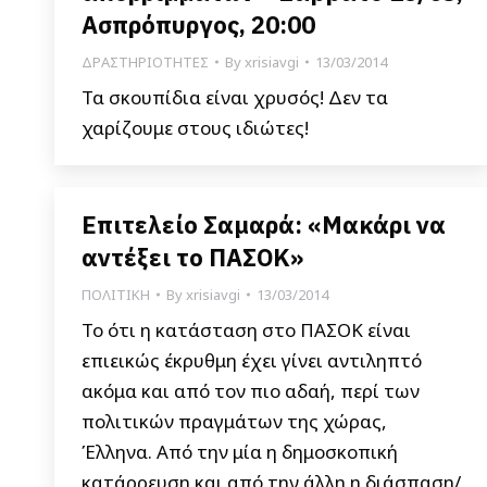
Ασπρόπυργος, 20:00
ΔΡΑΣΤΗΡΙΟΤΗΤΕΣ
By
xrisiavgi
13/03/2014
Τα σκουπίδια είναι χρυσός! Δεν τα
χαρίζουμε στους ιδιώτες!
Επιτελείο Σαμαρά: «Μακάρι να
αντέξει το ΠΑΣΟΚ»
ΠΟΛΙΤΙΚΗ
By
xrisiavgi
13/03/2014
Το ότι η κατάσταση στο ΠΑΣΟΚ είναι
επιεικώς έκρυθμη έχει γίνει αντιληπτό
ακόμα και από τον πιο αδαή, περί των
πολιτικών πραγμάτων της χώρας,
Έλληνα. Από την μία η δημοσκοπική
κατάρρευση και από την άλλη η διάσπαση/