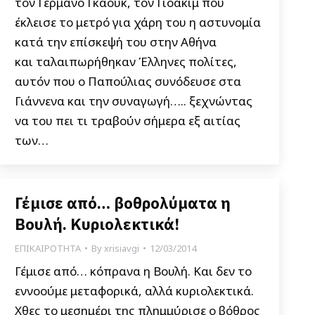
τον Γερμανό Γκάουκ, τον Γιοακίμ που
έκλεισε το μετρό για χάρη του η αστυνομία
κατά την επίσκεψή του στην Αθήνα
και ταλαιπωρήθηκαν Έλληνες πολίτες,
αυτόν που ο Παπούλιας συνόδευσε στα
Γιάννενα και την συναγωγή….. ξεχνώντας
να του πει τι τραβούν σήμερα εξ αιτίας
των…
Γέμισε από… βοθρολύματα η
Βουλή. Κυριολεκτικά!
ΕΠΙΚΑΙΡΟΤΗΤΑ
By
xrisiavgi
12/03/2014
Γέμισε από… κόπρανα η Βουλή. Και δεν το
εννοούμε μεταφορικά, αλλά κυριολεκτικά.
Χθες το μεσημέρι της πλημμύρισε ο βόθρος