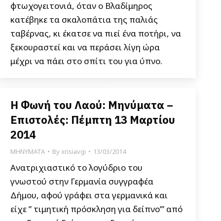
φτωχογειτονιά, όταν ο Βλαδίμηρος
κατέβηκε τα σκαλοπάτια της παλιάς
ταβέρνας, κι έκατσε να πιεί ένα ποτήρι, να
ξεκουραστεί και να περάσει λίγη ώρα
μέχρι να πάει στο σπίτι του για ύπνο.
Η Φωνή του Λαού: Μηνύματα –
Επιστολές: Πέμπτη 13 Μαρτίου
2014
ΜΗΝΥΜΑΤΑ
By
xrisiavgi
13/03/2014
Ανατριχιαστικό το λογύδριο του
γνωστού στην Γερμανία συγγραφέα
Δήμου, αφού γράφει στα γερμανικά και
είχε ” τιμητική πρόσκληση για δείπνο’” από