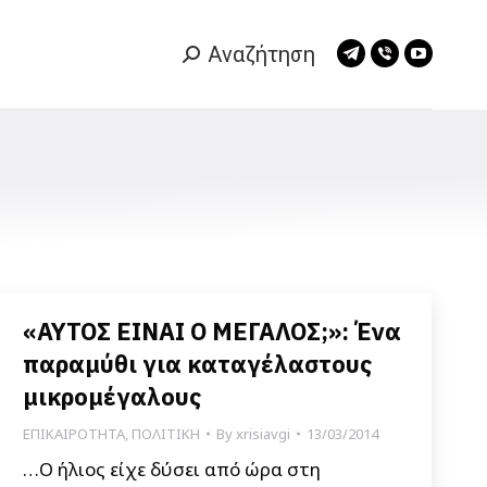
Αναζήτηση
Search:
Telegram
Viber
YouTub
page
page
page
opens
opens
opens
in
in
in
new
new
new
window
window
window
«ΑΥΤΟΣ ΕΙΝΑΙ Ο ΜΕΓΑΛΟΣ;»: Ένα
παραμύθι για καταγέλαστους
μικρομέγαλους
ΕΠΙΚΑΙΡΟΤΗΤΑ
,
ΠΟΛΙΤΙΚΗ
By
xrisiavgi
13/03/2014
…Ο ήλιος είχε δύσει από ώρα στη