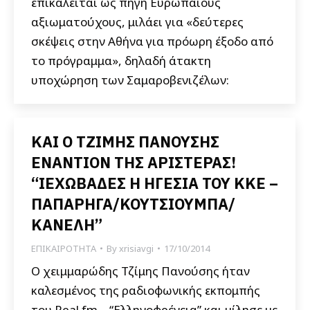
επικαλείται ως πηγή Ευρωπαίους
αξιωματούχους, μιλάει για «δεύτερες
σκέψεις στην Αθήνα για πρόωρη έξοδο από
το πρόγραμμα», δηλαδή άτακτη
υποχώρηση των Σαμαροβενιζέλων:
ΚΑΙ Ο ΤΖΙΜΗΣ ΠΑΝΟΥΣΗΣ
ΕΝΑΝΤΙΟΝ ΤΗΣ ΑΡΙΣΤΕΡΑΣ!
“ΙΕΧΩΒΑΔΕΣ Η ΗΓΕΣΙΑ ΤΟΥ ΚΚΕ –
ΠΑΠΑΡΗΓΑ/ΚΟΥΤΣΙΟΥΜΠΑ/
ΚΑΝΕΛΗ”
ΕΠΙΚΑΙΡΟΤΗΤΑ
By
xrisiavgi
17/10/2014
Ο χειμμαρώδης Τζίμης Πανούσης ήταν
καλεσμένος της ραδιοφωνικής εκπομπής
του Real fm – “Ελληνοφρένεια” και μίλησε με