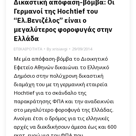
Δικαστική απόφαση-βόμβα: Οι
Γερμανοί της Hochtief του
“Ελ.Βενιζέλος” είναι ο
μεγαλύτερος φοροφυγάς στην
Ελλάδα
ΕΠΙΚΑΙΡΟΤΗΤΑ
By
xrisiavgi
29/09/2014
Με μία απόφαση-βόμβα το Διοικητικό
Εφετείο Αθηνών δικαιώνει το Ελληνικό
Δημόσιο στην πολύχρονη δικαστική
διαμάχη του με τη γερμανική εταιρεία
Hochtief για το σκάνδαλο της
παρακράτησης ΦΠΑ και την αναδεικνύει
στο μεγαλύτερο φοροφυγά της Ελλάδας.
Ανοίγει έτσι ο δρόμος για τις ελληνικές
αρχές να διεκδικήσουν άμεσα έως και 600
εκατ. ευρώ για τον ΦΠΑ που…