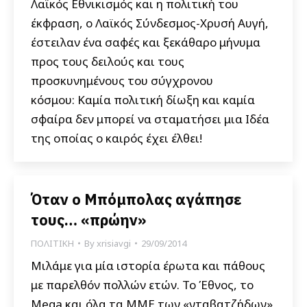
Λαϊκός Εθνικισμός και η πολιτική του
έκφραση, ο Λαϊκός Σύνδεσμος-Χρυσή Αυγή,
έστειλαν ένα σαφές και ξεκάθαρο μήνυμα
προς τους δειλούς και τους
προσκυνημένους του σύγχρονου
κόσμου: Καμία πολιτική δίωξη και καμία
σφαίρα δεν μπορεί να σταματήσει μια Ιδέα
της οποίας ο καιρός έχει έλθει!
Όταν ο Μπόμπολας αγάπησε
τους… «πρώην»
ΠΟΛΙΤΙΚΗ
By
xrisiavgi
29/09/2014
Μιλάμε για μία ιστορία έρωτα και πάθους
με παρελθόν πολλών ετών. Το Έθνος, το
Mega και όλα τα ΜΜΕ των «νταβατζήδων»