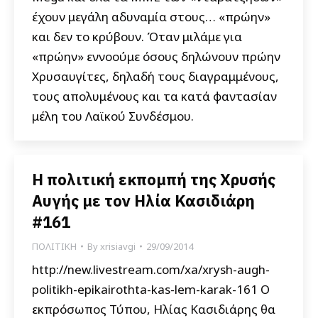
έχουν μεγάλη αδυναμία στους… «πρώην»
και δεν το κρύβουν. Όταν μιλάμε για
«πρώην» εννοούμε όσους δηλώνουν πρώην
Χρυσαυγίτες, δηλαδή τους διαγραμμένους,
τους απολυμένους και τα κατά φαντασίαν
μέλη του Λαϊκού Συνδέσμου.
Η πολιτική εκπομπή της Χρυσής
Αυγής με τον Ηλία Κασιδιάρη
#161
ΠΟΛΙΤΙΚΗ
By
xrisiavgi
29/09/2014
http://new.livestream.com/xa/xrysh-augh-
politikh-epikairothta-kas-lem-karak-161 Ο
εκπρόσωπος Τύπου, Ηλίας Κασιδιάρης θα