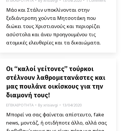
ΕΠΙΚΑΙΡΟΤΗΤΑ
By
xrisiavgi
13/04/2020
1 Comment
Μάο και Στάλιν υποκλίνονται στην
ξεδιάντροπη χούντα Μητσοτάκη που
διώκει τους Χριστιανούς και περιορίζει
ασύστολα και άνευ προηγουμένου τις
ατομικές ελευθερίες και τα δικαιώματα.
Οι “καλοί γείτονες” τούρκοι
στέλνουν λαθρομετανάστες και
μας πουλάνε οικίσκους για την
διαμονή τους!
ΕΠΙΚΑΙΡΟΤΗΤΑ
By
xrisiavgi
13/04/2020
Μπορεί να σας φαίνεται απίστευτο, fake
news, μοντάζ, ή οτιδήποτε άλλο, αλλά σας
διαβεβαιώνουμε πως είναι πέρα για πέρα