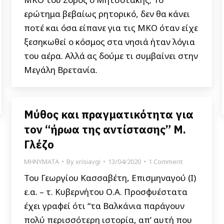
ερώτημα βεβαίως ρητορικό, δεν θα κάνει
ποτέ και όσα είπανε για τις ΜΚΟ όταν είχε
ξεσηκωθεί ο κόσμος στα νησιά ήταν λόγια
του αέρα. Αλλά ας δούμε τι συμβαίνει στην
Μεγάλη Βρετανία.
Μύθος και πραγματικότητα για
τον “ήρωα της αντίστασης” Μ.
Γλέζο
ΜΗΝΥΜΑΤΑ
By
xrisiavgi
13/04/2020
1 Comment
Του Γεωργίου Κασσαβέτη, Επισμηναγού (Ι)
ε.α. – τ. Κυβερνήτου Ο.Α. Προσφυέστατα
έχει γραφεί ότι “τα Βαλκάνια παράγουν
πολύ περισσότερη ιστορία, απ’ αυτή που