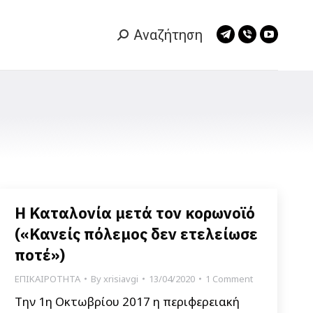
Αναζήτηση
Search:
Telegram
Viber
YouTub
page
page
page
opens
opens
opens
in
in
in
new
new
new
window
window
window
Η Καταλονία μετά τον κορωνοϊό
(«Κανείς πόλεμος δεν ετελείωσε
ποτέ»)
ΕΠΙΚΑΙΡΟΤΗΤΑ
By
xrisiavgi
13/04/2020
1 Comment
Tην 1η Οκτωβρίου 2017 η περιφερειακή