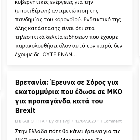
κυβερνητικές ενέργειες για την
(υποτιθέμενη) αντιμετώπιση της
πανδημίας του κορονοϊού. Ενδεικτικό της
όλης κατάστασης είναι ότι στα
τηλεοπτικά δελτία ειδήσεων που έχουμε
παρακολουθήσει όλον αυτό τον καιρό, δεν
έχουμε δει ΟΥΤΕ ΕΝΑΝ…
Βρετανία: Έρευνα σε Σόρος για
εκατομμύρια που έδωσε σε ΜΚΟ
για προπαγάνδα κατά του
Brexit
ΕΠΙΚΑΙΡΟΤΗΤΑ
By
xrisiavgi
13/04/2020
1 Comment
Στην Ελλάδα πότε θα κάνει έρευνα για τις
ΜΚΟ του Σόρος ο Μητσοτάκης; Το