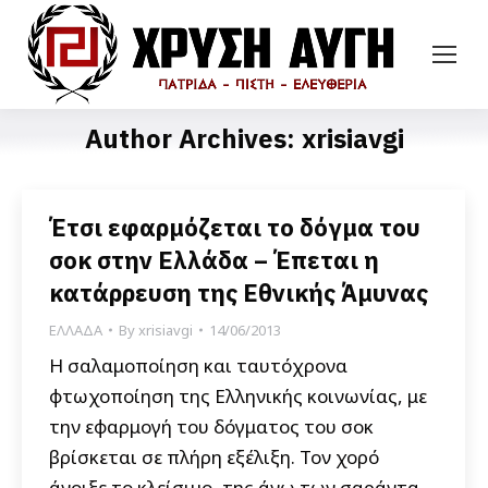
Author Archives:
xrisiavgi
Έτσι εφαρμόζεται το δόγμα του
σοκ στην Ελλάδα – Έπεται η
κατάρρευση της Εθνικής Άμυνας
ΕΛΛΑΔΑ
By
xrisiavgi
14/06/2013
Η σαλαμοποίηση και ταυτόχρονα
φτωχοποίηση της Ελληνικής κοινωνίας, με
την εφαρμογή του δόγματος του σοκ
βρίσκεται σε πλήρη εξέλιξη. Τον χορό
άνοιξε το κλείσιμο, της άνω των σαράντα