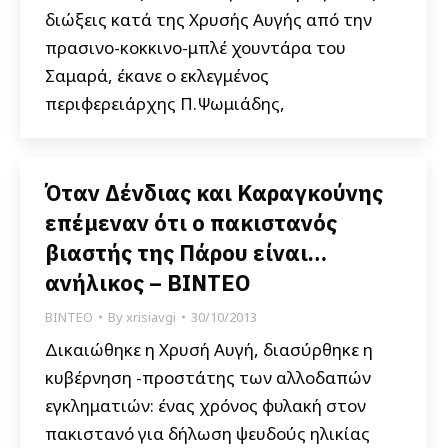
διώξεις κατά της Χρυσής Αυγής από την
πρασινο-κοκκινο-μπλέ χουντάρα του
Σαμαρά, έκανε ο εκλεγμένος
περιφερειάρχης Π.Ψωμιάδης,
Όταν Δένδιας και Καραγκούνης
επέμεναν ότι ο πακιστανός
βιαστής της Πάρου είναι…
ανήλικος – ΒΙΝΤΕΟ
ΒΙΝΤΕΟ
By
xrisiavgi
30/10/2013
Δικαιώθηκε η Χρυσή Αυγή, διασύρθηκε η
κυβέρνηση -προστάτης των αλλοδαπών
εγκληματιών: ένας χρόνος φυλακή στον
πακιστανό για δήλωση ψευδούς ηλικίας