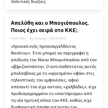
πολιτικές διώξεις.
Απελύθη και ο Μπογιόπουλος.
Ποιος έχει σειρά στο ΚΚΕ;
ΠΟΛΙΤΙΚΗ
By
xrisiavgi
30/10/2013
«Χρονικό ενός προαναγγελθέντος
θανάτου». Έτσι μπορεί να περιγραφεί η
απόλυση του Νίκου Μπογιόπουλου από τον
«(β)ριζοσπάστη». Ο αντιπαθέστατος αυτός
μπολσεβίκος με το «οργισμένο» υφάκι στις
τηλεοπτικές του εμφανίσεις, αφού
απέναντί του είχε αστούς «χαλβάδες», είχε
προδιαγεγραμμένο το «σουτάρισμα» από
τη νέα ηγετική κλίκα του ΚΚΕ, καθώς είχε
διαφορετική άποψη απ΄αυτήν του