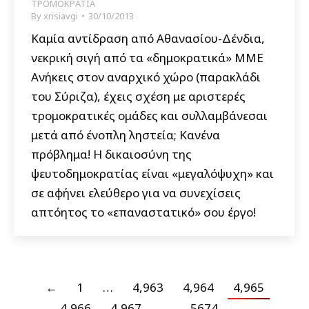
ΤΡΟΜΟΚΡΑΤΙΑ
By
xrisiavgi
30/10/2013
Καμία αντίδραση από Αθανασίου-Δένδια,
νεκρική σιγή από τα «δημοκρατικά» ΜΜΕ
Ανήκεις στον αναρχικό χώρο (παρακλάδι
του Σύριζα), έχεις σχέση με αριστερές
τρομοκρατικές ομάδες και συλλαμβάνεσαι
μετά από ένοπλη ληστεία; Κανένα
πρόβλημα! Η δικαιοσύνη της
ψευτοδημοκρατίας είναι «μεγαλόψυχη» και
σε αφήνει ελεύθερο για να συνεχίσεις
απτόητος το «επαναστατικό» σου έργο!
←
1
…
4,963
4,964
4,965
4,966
4,967
…
5674
→