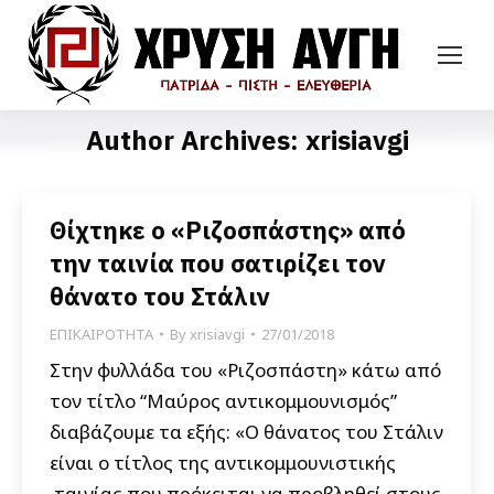
Author Archives:
xrisiavgi
Θίχτηκε ο «Ριζοσπάστης» από
την ταινία που σατιρίζει τον
θάνατο του Στάλιν
ΕΠΙΚΑΙΡΟΤΗΤΑ
By
xrisiavgi
27/01/2018
Στην φυλλάδα του «Ριζοσπάστη» κάτω από
τον τίτλο “Μαύρος αντικομμουνισμός”
διαβάζουμε τα εξής: «Ο θάνατος του Στάλιν
είναι ο τίτλος της αντικομμουνιστικής
ταινίας που πρόκειται να προβληθεί στους