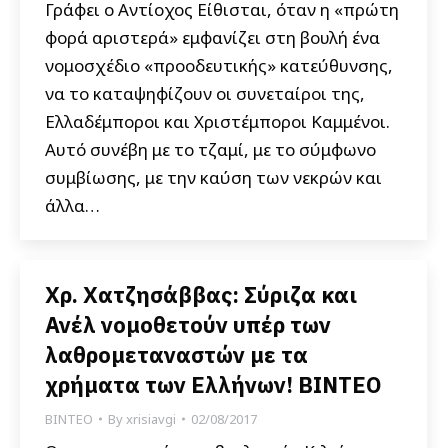
Γράφει ο Αντίοχος Είθισται, όταν η «πρώτη
φορά αριστερά» εμφανίζει στη βουλή ένα
νομοσχέδιο «προοδευτικής» κατεύθυνσης,
να το καταψηφίζουν οι συνεταίροι της,
Ελλαδέμποροι και Χριστέμποροι Καμμένοι.
Αυτό συνέβη με το τζαμί, με το σύμφωνο
συμβίωσης, με την καύση των νεκρών και
άλλα…
Χρ. Χατζησάββας: Σύριζα και
Ανέλ νομοθετούν υπέρ των
λαθρομεταναστών με τα
χρήματα των Ελλήνων! ΒΙΝΤΕΟ
ΒΙΝΤΕΟ
By
xrisiavgi
02/08/2017