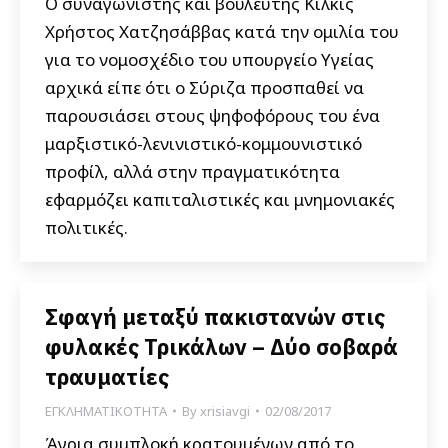
O συναγωνιστής και βουλευτής Κιλκίς
Χρήστος Χατζησάββας κατά την ομιλία του
για το νομοσχέδιο του υπουργείο Υγείας
αρχικά είπε ότι ο Σύριζα προσπαθεί να
παρουσιάσει στους ψηφοφόρους του ένα
μαρξιστικό-λενινιστικό-κομμουνιστικό
προφίλ, αλλά στην πραγματικότητα
εφαρμόζει καπιταλιστικές και μνημονιακές
πολιτικές.
Σφαγή μεταξύ πακιστανών στις
φυλακές Τρικάλων – Δύο σοβαρά
τραυματίες
ΕΓΚΛΗΜΑΤΙΚΟΤΗΤΑ
By
xrisiavgi
02/08/2017
Άγρια συμπλοκή κρατουμένων από το